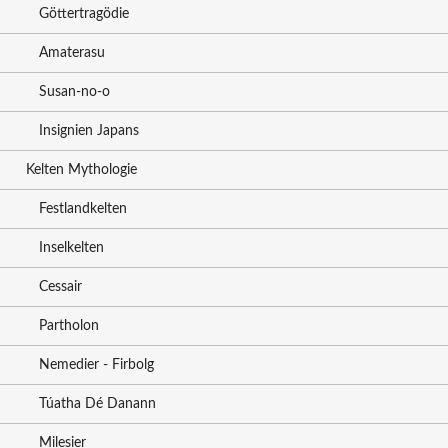
Göttertragödie
Amaterasu
Susan-no-o
Insignien Japans
Kelten Mythologie
Festlandkelten
Inselkelten
Cessair
Partholon
Nemedier - Firbolg
Túatha Dé Danann
Milesier