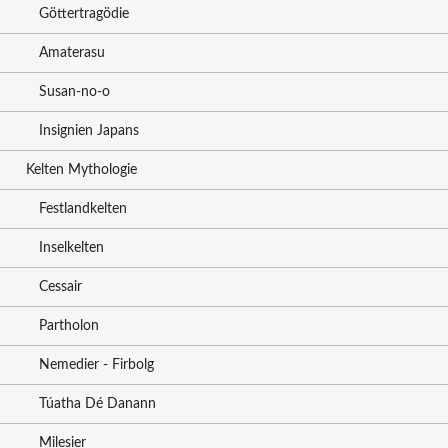
Göttertragödie
Amaterasu
Susan-no-o
Insignien Japans
Kelten Mythologie
Festlandkelten
Inselkelten
Cessair
Partholon
Nemedier - Firbolg
Túatha Dé Danann
Milesier