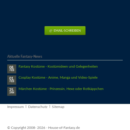
EMAIL-SCHREIBEN
Aktuelle Fantasy-News
Fantasy Kostüme - Kostümideen und Gelegenheiten
08.
FEB
Cosplay Kostüme - Anime, Manga und Video-Spiele
01.
FEB
Märchen Kostüme - Prinzessin, Hexe oder Rotkäppchen
25.
JAN
Navigation
Impressum
Datenschutz
Sitemap
überspringen
© Copyright 2008- 2026 - House-of-Fantasy.de