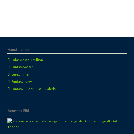
Hauptthemen
Fabelwesen-Lexikon
Fantasywelten
Lesezimmer
Fantasy-News
Fantasy Bilder - HoF-Galerie
Neuestes Bild