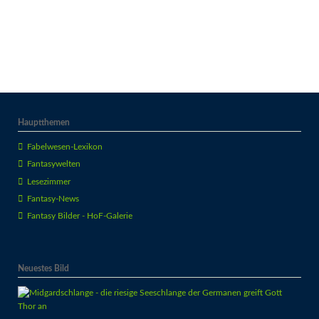
Hauptthemen
Fabelwesen-Lexikon
Fantasywelten
Lesezimmer
Fantasy-News
Fantasy Bilder - HoF-Galerie
Neuestes Bild