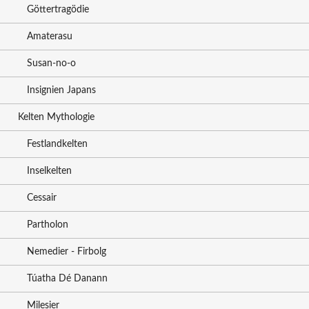
Göttertragödie
Amaterasu
Susan-no-o
Insignien Japans
Kelten Mythologie
Festlandkelten
Inselkelten
Cessair
Partholon
Nemedier - Firbolg
Túatha Dé Danann
Milesier