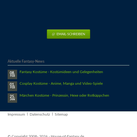
EMAIL-SCHREIBEN
Aktuelle Fantasy-News
Fantasy Kostüme - Kostümideen und Gelegenheiten
08.
FEB
Cosplay Kostüme - Anime, Manga und Video-Spiele
01.
FEB
Märchen Kostüme - Prinzessin, Hexe oder Rotkäppchen
25.
JAN
Navigation
Impressum
Datenschutz
Sitemap
überspringen
© Copyright 2008- 2026 - House-of-Fantasy.de