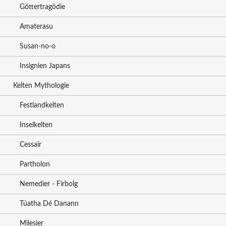
Göttertragödie
Amaterasu
Susan-no-o
Insignien Japans
Kelten Mythologie
Festlandkelten
Inselkelten
Cessair
Partholon
Nemedier - Firbolg
Túatha Dé Danann
Milesier