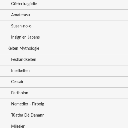
Göttertragödie
Amaterasu
Susan-no-o
Insignien Japans
Kelten Mythologie
Festlandkelten
Inselkelten
Cessair
Partholon
Nemedier - Firbolg
Túatha Dé Danann
Milesier