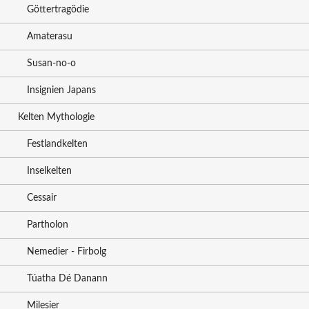
Göttertragödie
Amaterasu
Susan-no-o
Insignien Japans
Kelten Mythologie
Festlandkelten
Inselkelten
Cessair
Partholon
Nemedier - Firbolg
Túatha Dé Danann
Milesier