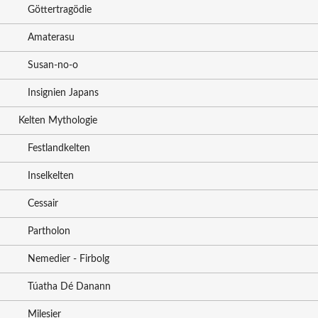
Göttertragödie
Amaterasu
Susan-no-o
Insignien Japans
Kelten Mythologie
Festlandkelten
Inselkelten
Cessair
Partholon
Nemedier - Firbolg
Túatha Dé Danann
Milesier