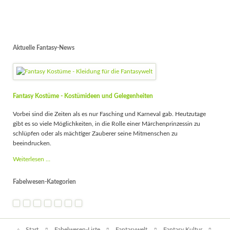
Aktuelle Fantasy-News
Fantasy Kostüme - Kostümideen und Gelegenheiten
Vorbei sind die Zeiten als es nur Fasching und Karneval gab. Heutzutage
gibt es so viele Möglichkeiten, in die Rolle einer Märchenprinzessin zu
schlüpfen oder als mächtiger Zauberer seine Mitmenschen zu
beeindrucken.
Fantasy
Weiterlesen …
Kostüme
-
Fabelwesen-Kategorien
Kostümideen
und
Gelegenheiten
Navigation
Start
Fabelwesen-Liste
Fantasywelt
Fantasy Kultur