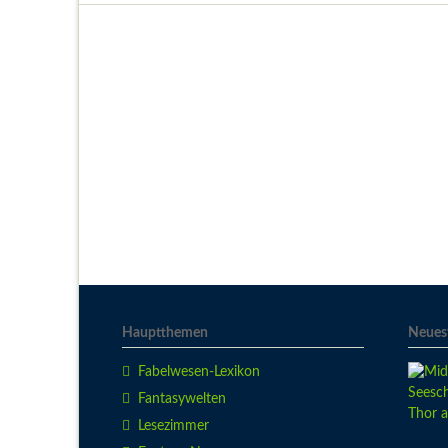
Hauptthemen
Neuest
Fabelwesen-Lexikon
Fantasywelten
Lesezimmer