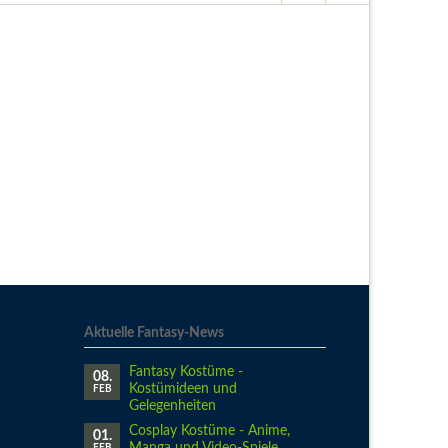
Aktuelle Fantasy-News
Fantasy Kostüme -
08.
Kostümideen und
FEB
Gelegenheiten
Cosplay Kostüme - Anime,
01.