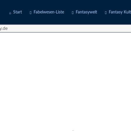
Start
Fabelwesen-Liste
Fantasywelt
Fantasy Kul
Engel
Erdwelten
Kostüme
Fabeltiere
Feuerwelten
Deine Story
Götter
Luftwelten
d
Gruselwesen
Wasserwelten
Märchenfiguren
Mischwesen
Naturgeister