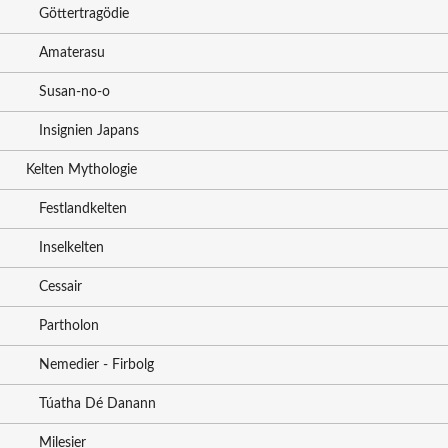
Göttertragödie
Amaterasu
Susan-no-o
Insignien Japans
Kelten Mythologie
Festlandkelten
Inselkelten
Cessair
Partholon
Nemedier - Firbolg
Túatha Dé Danann
Milesier