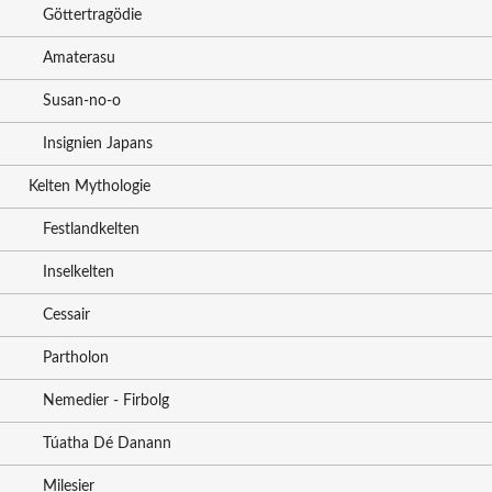
Göttertragödie
Amaterasu
Susan-no-o
Insignien Japans
Kelten Mythologie
Festlandkelten
Inselkelten
Cessair
Partholon
Nemedier - Firbolg
Túatha Dé Danann
Milesier