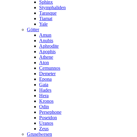
Sphinx
Stymphaliden
Tarasque
Tiamat
Yale
Götter
Amun
Anubis
Aphrodite
Apophis
Athene
Aton
Cernunnos
Demeter
Epona
Gaia
Hades
Hera
Kronos
Odin
Persephone
Poseidon
Uranos
Zeus
Gruselwesen