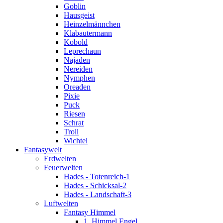
Goblin
Hausgeist
Heinzelmännchen
Klabautermann
Kobold
Leprechaun
Najaden
Nereiden
Nymphen
Oreaden
Pixie
Puck
Riesen
Schrat
Troll
Wichtel
Fantasywelt
Erdwelten
Feuerwelten
Hades - Totenreich-1
Hades - Schicksal-2
Hades - Landschaft-3
Luftwelten
Fantasy Himmel
1. Himmel Engel