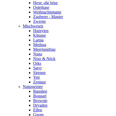
Hexe -die böse
Osterhase
Weihnachtsmann
Zauberer - Magier
Zwerge
Mischwesen
Harpyien
Kitsune
Lamia
Medusa
Meerjungfrau
Naga
Nixe & Nöck
Orks
Satyr
Sirenen
Yeti
Zentaur
Naturgeister
Banshee
Boggart
Brownie
Dryaden
Elfen
Gnom