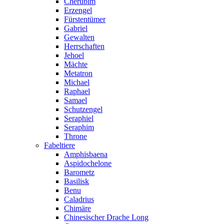
Cherubim
Erzengel
Fürstentümer
Gabriel
Gewalten
Herrschaften
Jehoel
Mächte
Metatron
Michael
Raphael
Samael
Schutzengel
Seraphiel
Seraphim
Throne
Fabeltiere
Amphisbaena
Aspidochelone
Barometz
Basilisk
Benu
Caladrius
Chimäre
Chinesischer Drache Long