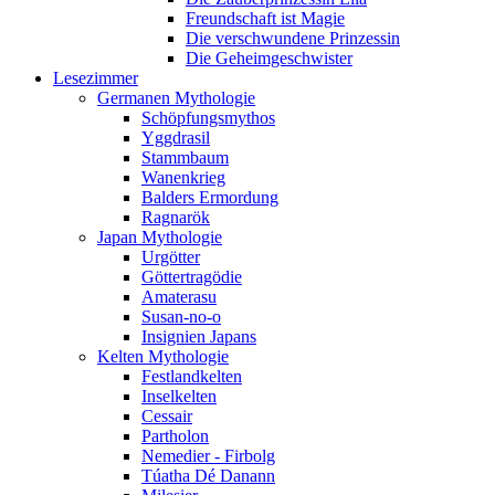
Freundschaft ist Magie
Die verschwundene Prinzessin
Die Geheimgeschwister
Lesezimmer
Germanen Mythologie
Schöpfungsmythos
Yggdrasil
Stammbaum
Wanenkrieg
Balders Ermordung
Ragnarök
Japan Mythologie
Urgötter
Göttertragödie
Amaterasu
Susan-no-o
Insignien Japans
Kelten Mythologie
Festlandkelten
Inselkelten
Cessair
Partholon
Nemedier - Firbolg
Túatha Dé Danann