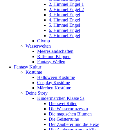
2. Himmel Engel-1
2. Himmel Engel-2
3. Himmel Engel
4. Himmel Engel
5. Himmel Engel
6. Himmel Engel
7. Himmel Engel
Olymp
Wasserwelten
Meereslandschaften
Riffe und Klippen
Fantasy Wellen
Fantasy Kultur
Kostüme
Halloween Kostüme
Cosplay Kostüme
Märchen Kostüme
Deine Story
Kindermärchen Klasse 5a
Die zwei Ritter
Die Wasserprinzessin
Die magischen Blumen
Die Geisterruine
Der Zauberer und die Hexe
Die Zauberprinzessin Ella