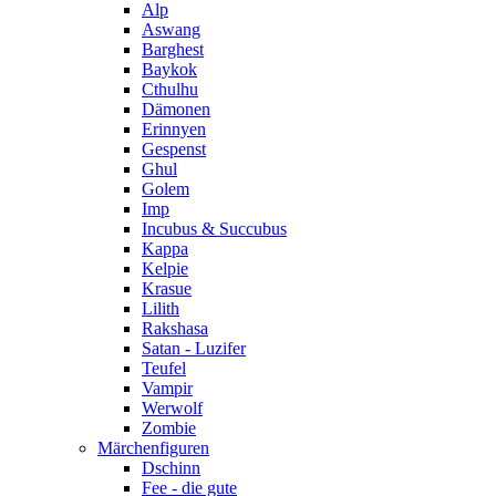
Alp
Aswang
Barghest
Baykok
Cthulhu
Dämonen
Erinnyen
Gespenst
Ghul
Golem
Imp
Incubus & Succubus
Kappa
Kelpie
Krasue
Lilith
Rakshasa
Satan - Luzifer
Teufel
Vampir
Werwolf
Zombie
Märchenfiguren
Dschinn
Fee - die gute