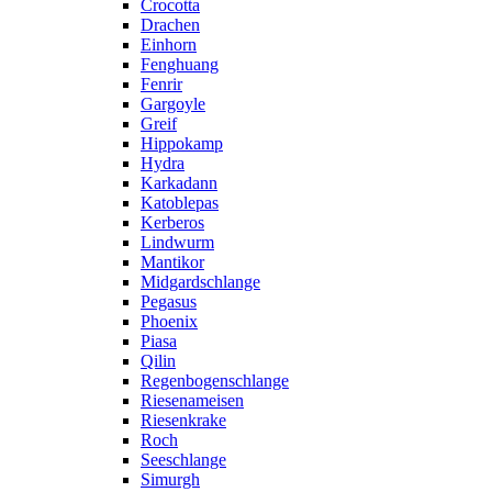
Crocotta
Drachen
Einhorn
Fenghuang
Fenrir
Gargoyle
Greif
Hippokamp
Hydra
Karkadann
Katoblepas
Kerberos
Lindwurm
Mantikor
Midgardschlange
Pegasus
Phoenix
Piasa
Qilin
Regenbogenschlange
Riesenameisen
Riesenkrake
Roch
Seeschlange
Simurgh