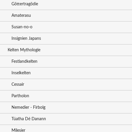
Göttertragödie
Amaterasu
Susan-no-o
Insignien Japans
Kelten Mythologie
Festlandkelten
Inselkelten
Cessair
Partholon
Nemedier - Firbolg
Túatha Dé Danann
Milesier