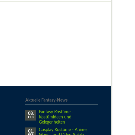
Aktuelle Fantasy-News
Fantasy Kostüme -
08.
Kostümideen und
FEB
Gelegenheiten
Cosplay Kostüme - Anime,
01.