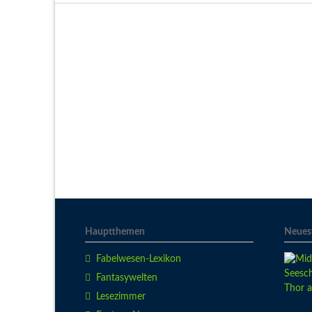
Hauptthemen
Neuest
Fabelwesen-Lexikon
Fantasywelten
Lesezimmer