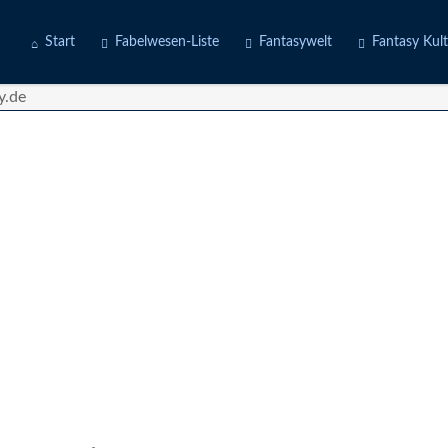
Start
Fabelwesen-Liste
Fantasywelt
Fantasy Kul
Engel
Erdwelten
Kostüme
Fabeltiere
Feuerwelten
Deine Story
Götter
Luftwelten
d
Gruselwesen
Wasserwelten
Märchenfiguren
Mischwesen
Naturgeister