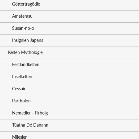
Göttertragödie
Amaterasu
Susan-no-o
Insignien Japans
Kelten Mythologie
Festlandkelten
Inselkelten
Cessair
Partholon
Nemedier - Firbolg
Túatha Dé Danann
Milesier