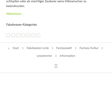
schlüpfen oder als mächtiger Zauberer seine Mitmenschen zu
beeindrucken.
Fantasy
Weiterlesen …
Kostüme
-
Fabelwesen-Kategorien
Kostümideen
und
Gelegenheiten
Navigation
Start
Fabelwesen-Liste
Fantasywelt
Fantasy Kultur
überspringen
Lesezimmer
Information