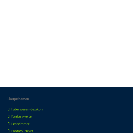
Hauptthemen
Fabelwesen-Lexikon
Fantasywelten
Lesezimmer
Fantasy-News