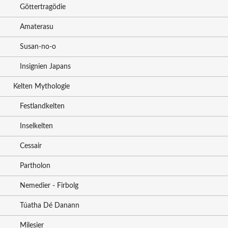
Göttertragödie
Amaterasu
Susan-no-o
Insignien Japans
Kelten Mythologie
Festlandkelten
Inselkelten
Cessair
Partholon
Nemedier - Firbolg
Túatha Dé Danann
Milesier