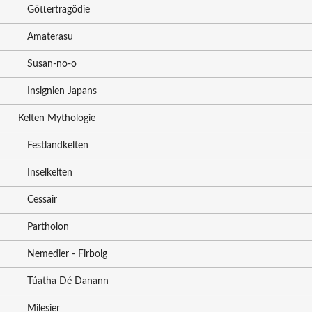
Göttertragödie
Amaterasu
Susan-no-o
Insignien Japans
Kelten Mythologie
Festlandkelten
Inselkelten
Cessair
Partholon
Nemedier - Firbolg
Túatha Dé Danann
Milesier