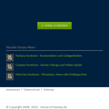
EMAIL-SCHREIBEN
Aktuelle Fantasy-News
Fantasy Kostüme - Kostümideen und Gelegenheiten
08.
FEB
Cosplay Kostüme - Anime, Manga und Video-Spiele
01.
FEB
Märchen Kostüme - Prinzessin, Hexe oder Rotkäppchen
25.
JAN
Navigation
Impressum
Datenschutz
Sitemap
überspringen
© Copyright 2008- 2026 - House-of-Fantasy.de