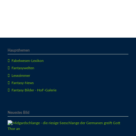
Hauptthemen
Fabelwesen-Lexikon
Fantasywelten
Lesezimmer
Fantasy-News
Fantasy Bilder - HoF-Galerie
Neuestes Bild