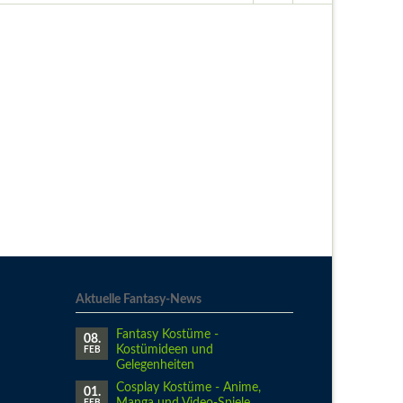
Aktuelle Fantasy-News
Fantasy Kostüme -
08.
Kostümideen und
FEB
Gelegenheiten
Cosplay Kostüme - Anime,
01.