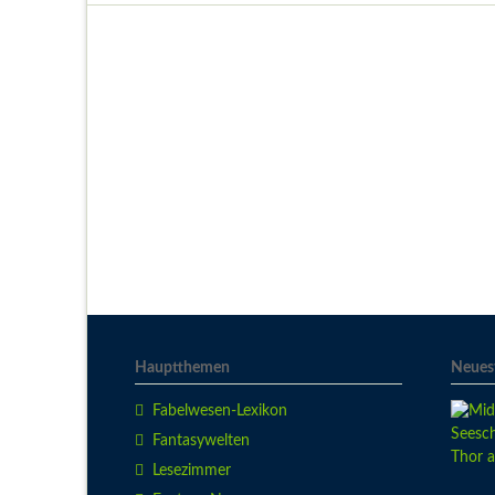
Hauptthemen
Neuest
Fabelwesen-Lexikon
Fantasywelten
Lesezimmer