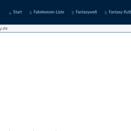
Start
Fabelwesen-Liste
Fantasywelt
Fantasy Kul
Engel
Erdwelten
Kostüme
Fabeltiere
Feuerwelten
Deine Story
Götter
Luftwelten
d
Gruselwesen
Wasserwelten
Märchenfiguren
Mischwesen
Naturgeister