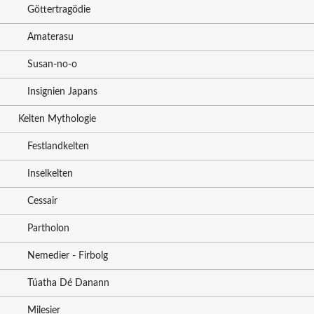
Göttertragödie
Amaterasu
Susan-no-o
Insignien Japans
Kelten Mythologie
Festlandkelten
Inselkelten
Cessair
Partholon
Nemedier - Firbolg
Túatha Dé Danann
Milesier