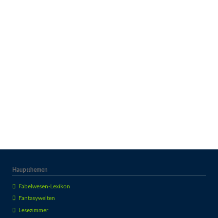
Hauptthemen
Fabelwesen-Lexikon
Fantasywelten
Lesezimmer