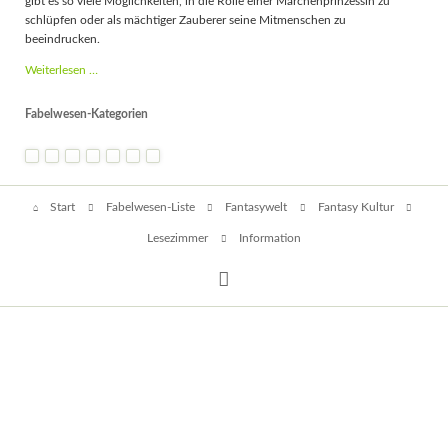
gibt es so viele Möglichkeiten, in die Rolle einer Märchenprinzessin zu
schlüpfen oder als mächtiger Zauberer seine Mitmenschen zu
beeindrucken.
Fantasy
Weiterlesen …
Kostüme
-
Fabelwesen-Kategorien
Kostümideen
und
Gelegenheiten
Navigation
Start
Fabelwesen-Liste
Fantasywelt
Fantasy Kultur
überspringen
Lesezimmer
Information