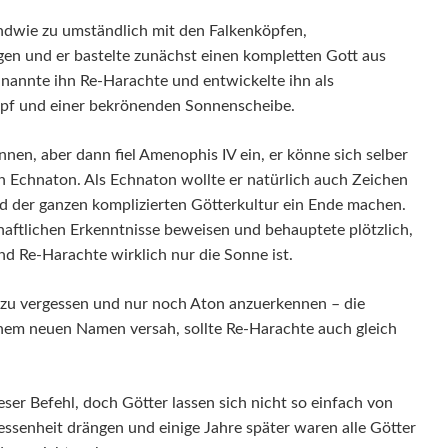
dwie zu umständlich mit den Falkenköpfen,
en und er bastelte zunächst einen kompletten Gott aus
r nannte ihn Re-Harachte und entwickelte ihn als
opf und einer bekrönenden Sonnenscheibe.
nnen, aber dann fiel Amenophis IV ein, er könne sich selber
 Echnaton. Als Echnaton wollte er natürlich auch Zeichen
nd der ganzen komplizierten Götterkultur ein Ende machen.
aftlichen Erkenntnisse beweisen und behauptete plötzlich,
nd Re-Harachte wirklich nur die Sonne ist.
ei zu vergessen und nur noch Aton anzuerkennen – die
einem neuen Namen versah, sollte Re-Harachte auch gleich
eser Befehl, doch Götter lassen sich nicht so einfach von
ssenheit drängen und einige Jahre später waren alle Götter