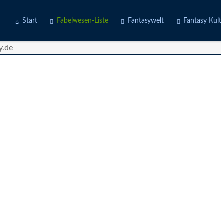
Start
Fabelwesen-Liste
Fantasywelt
Fantasy Kul
Engel
Erdwelten
Kostüme
Fabeltiere
Feuerwelten
Deine Story
Götter
Luftwelten
d
Gruselwesen
Wasserwelten
Märchenfiguren
Mischwesen
Naturgeister