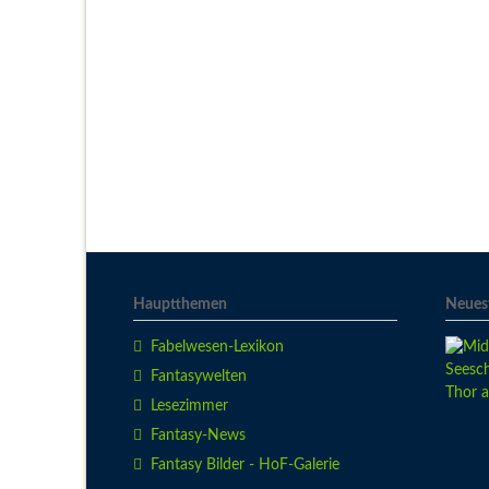
Hauptthemen
Neuest
Fabelwesen-Lexikon
Fantasywelten
Lesezimmer
Fantasy-News
Fantasy Bilder - HoF-Galerie