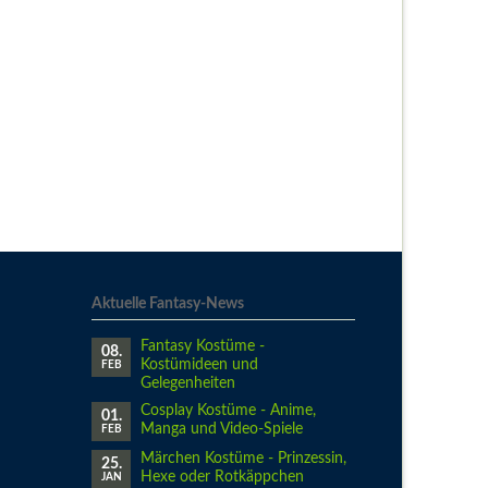
Aktuelle Fantasy-News
Fantasy Kostüme -
08.
Kostümideen und
FEB
Gelegenheiten
Cosplay Kostüme - Anime,
01.
Manga und Video-Spiele
FEB
Märchen Kostüme - Prinzessin,
25.
Hexe oder Rotkäppchen
JAN