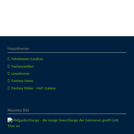
Hauptthemen
Fabelwesen-Lexikon
Fantasywelten
Lesezimmer
Fantasy-News
Fantasy Bilder - HoF-Galerie
Neuestes Bild