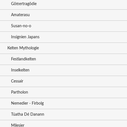
Göttertragödie
Amaterasu
Susan-no-o
Insignien Japans
Kelten Mythologie
Festlandkelten
Inselkelten
Cessair
Partholon
Nemedier - Firbolg
Túatha Dé Danann
Milesier