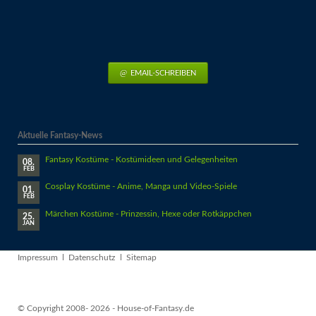
EMAIL-SCHREIBEN
Aktuelle Fantasy-News
Fantasy Kostüme - Kostümideen und Gelegenheiten
08.
FEB
Cosplay Kostüme - Anime, Manga und Video-Spiele
01.
FEB
Märchen Kostüme - Prinzessin, Hexe oder Rotkäppchen
25.
JAN
Navigation
Impressum
Datenschutz
Sitemap
überspringen
© Copyright 2008- 2026 - House-of-Fantasy.de