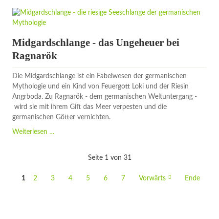
-
Geister,
Zombies
und
Midgardschlange - das Ungeheuer bei
Kürbis
Ragnarök
Die Midgardschlange ist ein Fabelwesen der germanischen
Mythologie und ein Kind von Feuergott Loki und der Riesin
Angrboda. Zu Ragnarök - dem germanischen Weltuntergang -
wird sie mit ihrem Gift das Meer verpesten und die
germanischen Götter vernichten.
Midgardschlange
Weiterlesen …
-
das
Seite 1 von 31
Ungeheuer
bei
1
2
3
4
5
6
7
Vorwärts
Ende
Ragnarök