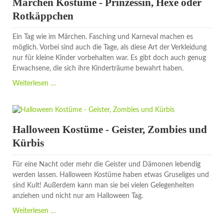
Märchen Kostüme - Prinzessin, Hexe oder
Video-
Rotkäppchen
Spiele
Ein Tag wie im Märchen. Fasching und Karneval machen es
möglich. Vorbei sind auch die Tage, als diese Art der Verkleidung
nur für kleine Kinder vorbehalten war. Es gibt doch auch genug
Erwachsene, die sich ihre Kinderträume bewahrt haben.
Märchen
Weiterlesen …
Kostüme
-
Prinzessin,
Hexe
Halloween Kostüme - Geister, Zombies und
oder
Kürbis
Rotkäppchen
Für eine Nacht oder mehr die Geister und Dämonen lebendig
werden lassen. Halloween Kostüme haben etwas Gruseliges und
sind Kult! Außerdem kann man sie bei vielen Gelegenheiten
anziehen und nicht nur am Halloween Tag.
Halloween
Weiterlesen …
Kostüme