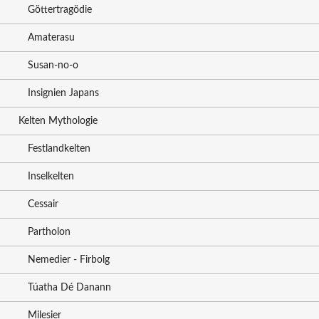
Göttertragödie
Amaterasu
Susan-no-o
Insignien Japans
Kelten Mythologie
Festlandkelten
Inselkelten
Cessair
Partholon
Nemedier - Firbolg
Túatha Dé Danann
Milesier