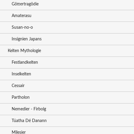
Göttertragödie
Amaterasu
Susan-no-o
Insignien Japans
Kelten Mythologie
Festlandkelten
Inselkelten
Cessair
Partholon
Nemedier - Firbolg
Túatha Dé Danann
Milesier