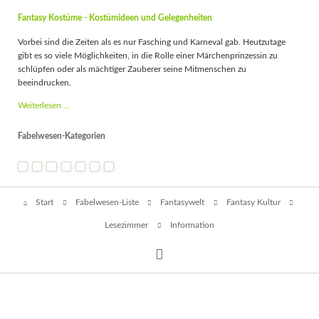
Fantasy Kostüme - Kostümideen und Gelegenheiten
Vorbei sind die Zeiten als es nur Fasching und Karneval gab. Heutzutage
gibt es so viele Möglichkeiten, in die Rolle einer Märchenprinzessin zu
schlüpfen oder als mächtiger Zauberer seine Mitmenschen zu
beeindrucken.
Fantasy
Weiterlesen …
Kostüme
-
Fabelwesen-Kategorien
Kostümideen
und
Gelegenheiten
Navigation
Start
Fabelwesen-Liste
Fantasywelt
Fantasy Kultur
überspringen
Lesezimmer
Information