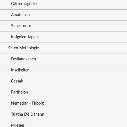
Göttertragödie
Amaterasu
Susan-no-o
Insignien Japans
Kelten Mythologie
Festlandkelten
Inselkelten
Cessair
Partholon
Nemedier - Firbolg
Túatha Dé Danann
Milesier