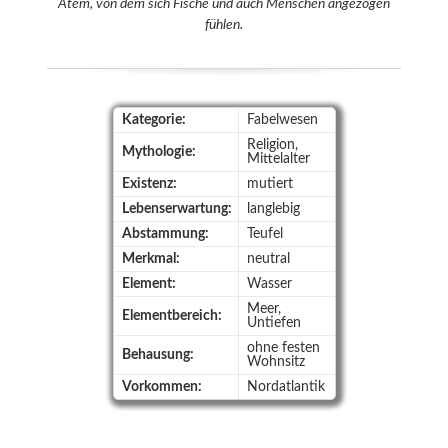
Atem, von dem sich Fische und auch Menschen angezogen
fühlen.
Kategorie:
Fabelwesen
Religion,
Mythologie:
Mittelalter
Existenz:
mutiert
Lebenserwartung:
langlebig
Abstammung:
Teufel
Merkmal:
neutral
Element:
Wasser
Meer,
Elementbereich:
Untiefen
ohne festen
Behausung:
Wohnsitz
Vorkommen:
Nordatlantik