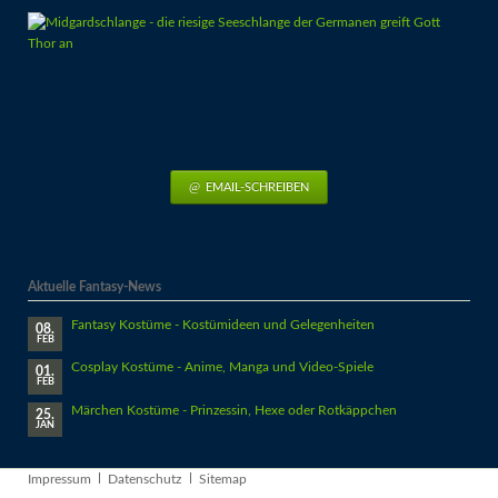
EMAIL-SCHREIBEN
Aktuelle Fantasy-News
Fantasy Kostüme - Kostümideen und Gelegenheiten
08.
FEB
Cosplay Kostüme - Anime, Manga und Video-Spiele
01.
FEB
Märchen Kostüme - Prinzessin, Hexe oder Rotkäppchen
25.
JAN
Navigation
Impressum
Datenschutz
Sitemap