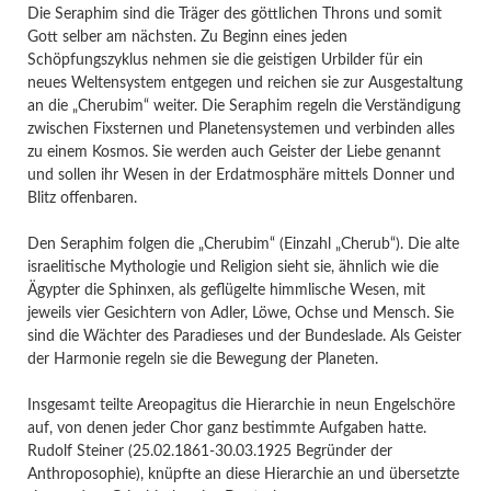
Die Seraphim sind die Träger des göttlichen Throns und somit
Gott selber am nächsten. Zu Beginn eines jeden
Schöpfungszyklus nehmen sie die geistigen Urbilder für ein
neues Weltensystem entgegen und reichen sie zur Ausgestaltung
an die „Cherubim“ weiter. Die Seraphim regeln die Verständigung
zwischen Fixsternen und Planetensystemen und verbinden alles
zu einem Kosmos. Sie werden auch Geister der Liebe genannt
und sollen ihr Wesen in der Erdatmosphäre mittels Donner und
Blitz offenbaren.
Den Seraphim folgen die „Cherubim“ (Einzahl „Cherub“). Die alte
israelitische Mythologie und Religion sieht sie, ähnlich wie die
Ägypter die Sphinxen, als geflügelte himmlische Wesen, mit
jeweils vier Gesichtern von Adler, Löwe, Ochse und Mensch. Sie
sind die Wächter des Paradieses und der Bundeslade. Als Geister
der Harmonie regeln sie die Bewegung der Planeten.
Insgesamt teilte Areopagitus die Hierarchie in neun Engelschöre
auf, von denen jeder Chor ganz bestimmte Aufgaben hatte.
Rudolf Steiner (25.02.1861-30.03.1925 Begründer der
Anthroposophie), knüpfte an diese Hierarchie an und übersetzte