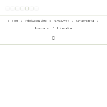
Kostümideen
und
Gelegenheiten
Navigation
Start
Fabelwesen-Liste
Fantasywelt
Fantasy Kultur
überspringen
Lesezimmer
Information