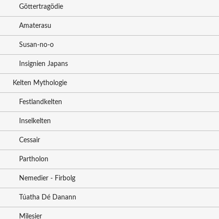
Göttertragödie
Amaterasu
Susan-no-o
Insignien Japans
Kelten Mythologie
Festlandkelten
Inselkelten
Cessair
Partholon
Nemedier - Firbolg
Túatha Dé Danann
Milesier