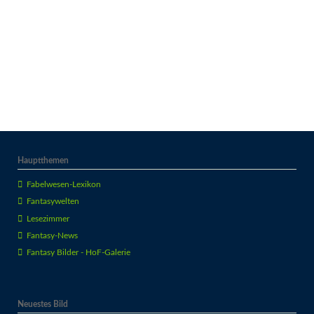
Hauptthemen
Fabelwesen-Lexikon
Fantasywelten
Lesezimmer
Fantasy-News
Fantasy Bilder - HoF-Galerie
Neuestes Bild