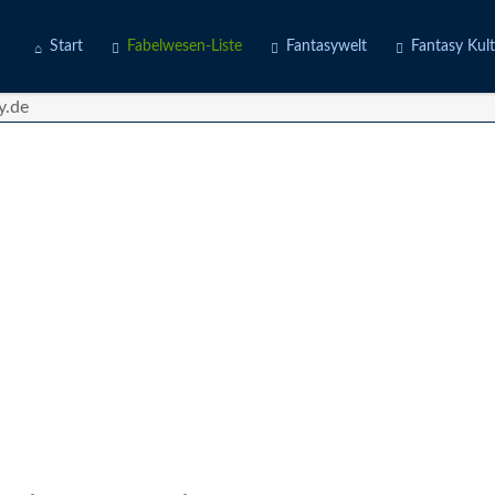
Start
Fabelwesen-Liste
Fantasywelt
Fantasy Kul
Engel
Erdwelten
Kostüme
Fabeltiere
Feuerwelten
Deine Story
Götter
Luftwelten
d
Gruselwesen
Wasserwelten
Märchenfiguren
Mischwesen
Naturgeister