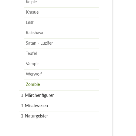
Kelpie
Krasue
Lilith
Rakshasa
Satan - Luzifer
Teufel
Vampir
Werwolf
Zombie
Märchenfiguren
Mischwesen
Naturgeister