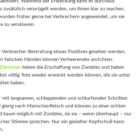
 aktiviert. Während der Erweckung kann es durchaus
s zusätzlich verprügelt werden, um ihnen klar zu machen,
wurden früher gerne bei Verbrechern angewendet, um sie
te zu versklaven.
r Verbrecher-Bestrafung etwas Positives gesehen werden,
en falschen Händen können Verheerendes anrichten.
Dämonen
lieben die Erschaffung von Zombies und haben
lbst völlig Tote wieder erweckt werden können, die sie unter
ötet haben.
 mit langsamen, schleppenden und schlurfenden Schritten
d gierig nach Menschenfleisch und können zu einer echten
d kaum möglich mit Zombies, da sie – wenn überhaupt – nur
icher Stimme sprechen. Nur ein gezielter Kopfschuß kann
n.