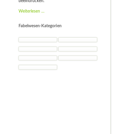
beeindrucken.
Fantasy
Weiterlesen …
Kostüme
-
Fabelwesen-Kategorien
Kostümideen
und
Gelegenheiten