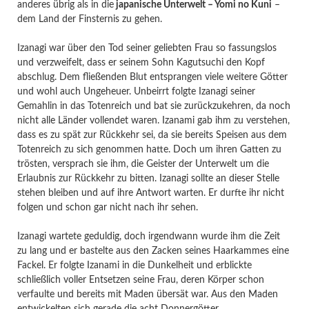
anderes übrig als in die
japanische Unterwelt – Yomi no Kuni
–
dem Land der Finsternis zu gehen.
Izanagi war über den Tod seiner geliebten Frau so fassungslos
und verzweifelt, dass er seinem Sohn Kagutsuchi den Kopf
abschlug. Dem fließenden Blut entsprangen viele weitere Götter
und wohl auch Ungeheuer. Unbeirrt folgte Izanagi seiner
Gemahlin in das Totenreich und bat sie zurückzukehren, da noch
nicht alle Länder vollendet waren. Izanami gab ihm zu verstehen,
dass es zu spät zur Rückkehr sei, da sie bereits Speisen aus dem
Totenreich zu sich genommen hatte. Doch um ihren Gatten zu
trösten, versprach sie ihm, die Geister der Unterwelt um die
Erlaubnis zur Rückkehr zu bitten. Izanagi sollte an dieser Stelle
stehen bleiben und auf ihre Antwort warten. Er durfte ihr nicht
folgen und schon gar nicht nach ihr sehen.
Izanagi wartete geduldig, doch irgendwann wurde ihm die Zeit
zu lang und er bastelte aus den Zacken seines Haarkammes eine
Fackel. Er folgte Izanami in die Dunkelheit und erblickte
schließlich voller Entsetzen seine Frau, deren Körper schon
verfaulte und bereits mit Maden übersät war. Aus den Maden
entwickelten sich gerade die acht Donnergötter.