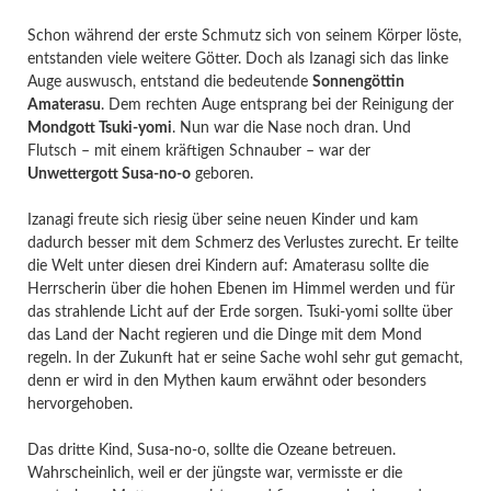
Schon während der erste Schmutz sich von seinem Körper löste,
entstanden viele weitere Götter. Doch als Izanagi sich das linke
Auge auswusch, entstand die bedeutende
Sonnengöttin
Amaterasu
. Dem rechten Auge entsprang bei der Reinigung der
Mondgott Tsuki-yomi
. Nun war die Nase noch dran. Und
Flutsch – mit einem kräftigen Schnauber – war der
Unwettergott Susa-no-o
geboren.
Izanagi freute sich riesig über seine neuen Kinder und kam
dadurch besser mit dem Schmerz des Verlustes zurecht. Er teilte
die Welt unter diesen drei Kindern auf: Amaterasu sollte die
Herrscherin über die hohen Ebenen im Himmel werden und für
das strahlende Licht auf der Erde sorgen. Tsuki-yomi sollte über
das Land der Nacht regieren und die Dinge mit dem Mond
regeln. In der Zukunft hat er seine Sache wohl sehr gut gemacht,
denn er wird in den Mythen kaum erwähnt oder besonders
hervorgehoben.
Das dritte Kind, Susa-no-o, sollte die Ozeane betreuen.
Wahrscheinlich, weil er der jüngste war, vermisste er die