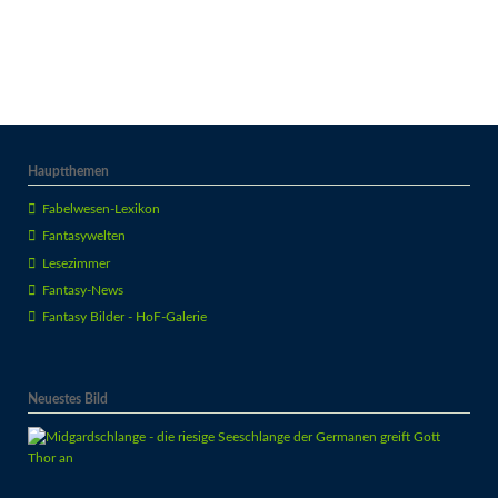
Hauptthemen
Fabelwesen-Lexikon
Fantasywelten
Lesezimmer
Fantasy-News
Fantasy Bilder - HoF-Galerie
Neuestes Bild