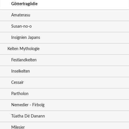
Göttertragödie
Amaterasu
Susan-no-o
Insignien Japans
Kelten Mythologie
Festlandkelten
Inselkelten
Cessair
Partholon
Nemedier - Firbolg
Túatha Dé Danann
Milesier