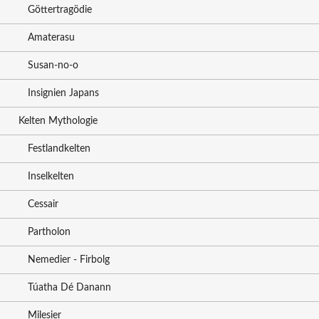
Göttertragödie
Amaterasu
Susan-no-o
Insignien Japans
Kelten Mythologie
Festlandkelten
Inselkelten
Cessair
Partholon
Nemedier - Firbolg
Túatha Dé Danann
Milesier