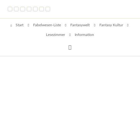
und
Gelegenheiten
Navigation
Start
Fabelwesen-Liste
Fantasywelt
Fantasy Kultur
überspringen
Lesezimmer
Information