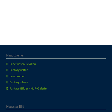
Hauptthemen
Fabelwesen-Lexikon
Fantasywelten
Lesezimmer
Fantasy-News
Fantasy Bilder - HoF-Galerie
Neuestes Bild