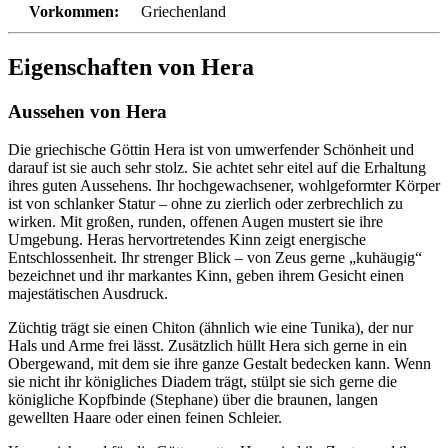
Vorkommen:
Griechenland
Eigenschaften von Hera
Aussehen von Hera
Die griechische Göttin Hera ist von umwerfender Schönheit und
darauf ist sie auch sehr stolz. Sie achtet sehr eitel auf die Erhaltung
ihres guten Aussehens. Ihr hochgewachsener, wohlgeformter Körper
ist von schlanker Statur – ohne zu zierlich oder zerbrechlich zu
wirken. Mit großen, runden, offenen Augen mustert sie ihre
Umgebung. Heras hervortretendes Kinn zeigt energische
Entschlossenheit. Ihr strenger Blick – von Zeus gerne „kuhäugig“
bezeichnet und ihr markantes Kinn, geben ihrem Gesicht einen
majestätischen Ausdruck.
Züchtig trägt sie einen Chiton (ähnlich wie eine Tunika), der nur
Hals und Arme frei lässt. Zusätzlich hüllt Hera sich gerne in ein
Obergewand, mit dem sie ihre ganze Gestalt bedecken kann. Wenn
sie nicht ihr königliches Diadem trägt, stülpt sie sich gerne die
königliche Kopfbinde (Stephane) über die braunen, langen
gewellten Haare oder einen feinen Schleier.