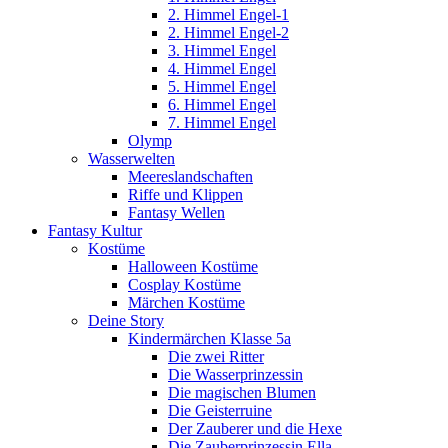
2. Himmel Engel-1
2. Himmel Engel-2
3. Himmel Engel
4. Himmel Engel
5. Himmel Engel
6. Himmel Engel
7. Himmel Engel
Olymp
Wasserwelten
Meereslandschaften
Riffe und Klippen
Fantasy Wellen
Fantasy Kultur
Kostüme
Halloween Kostüme
Cosplay Kostüme
Märchen Kostüme
Deine Story
Kindermärchen Klasse 5a
Die zwei Ritter
Die Wasserprinzessin
Die magischen Blumen
Die Geisterruine
Der Zauberer und die Hexe
Die Zauberprinzessin Ella