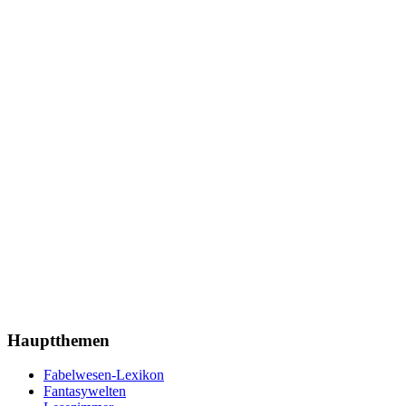
Hauptthemen
Fabelwesen-Lexikon
Fantasywelten