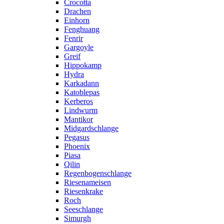
Crocotta
Drachen
Einhorn
Fenghuang
Fenrir
Gargoyle
Greif
Hippokamp
Hydra
Karkadann
Katoblepas
Kerberos
Lindwurm
Mantikor
Midgardschlange
Pegasus
Phoenix
Piasa
Qilin
Regenbogenschlange
Riesenameisen
Riesenkrake
Roch
Seeschlange
Simurgh