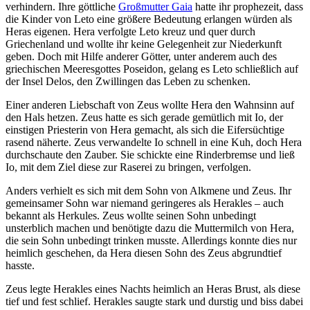
verhindern. Ihre göttliche
Großmutter Gaia
hatte ihr prophezeit, dass
die Kinder von Leto eine größere Bedeutung erlangen würden als
Heras eigenen. Hera verfolgte Leto kreuz und quer durch
Griechenland und wollte ihr keine Gelegenheit zur Niederkunft
geben. Doch mit Hilfe anderer Götter, unter anderem auch des
griechischen Meeresgottes Poseidon, gelang es Leto schließlich auf
der Insel Delos, den Zwillingen das Leben zu schenken.
Einer anderen Liebschaft von Zeus wollte Hera den Wahnsinn auf
den Hals hetzen. Zeus hatte es sich gerade gemütlich mit Io, der
einstigen Priesterin von Hera gemacht, als sich die Eifersüchtige
rasend näherte. Zeus verwandelte Io schnell in eine Kuh, doch Hera
durchschaute den Zauber. Sie schickte eine Rinderbremse und ließ
Io, mit dem Ziel diese zur Raserei zu bringen, verfolgen.
Anders verhielt es sich mit dem Sohn von Alkmene und Zeus. Ihr
gemeinsamer Sohn war niemand geringeres als Herakles – auch
bekannt als Herkules. Zeus wollte seinen Sohn unbedingt
unsterblich machen und benötigte dazu die Muttermilch von Hera,
die sein Sohn unbedingt trinken musste. Allerdings konnte dies nur
heimlich geschehen, da Hera diesen Sohn des Zeus abgrundtief
hasste.
Zeus legte Herakles eines Nachts heimlich an Heras Brust, als diese
tief und fest schlief. Herakles saugte stark und durstig und biss dabei