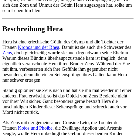
sich den Zorn und Unmut der Göttin Hera zugezogen hat, sollte um
sein Leben fürchten.
Beschreibung Hera
Hera ist eine griechische Göttin des Olymp und die Tochter der
Titanen
Kronos und der Rhea
. Damit ist sie auch die Schwester des
Zeus
, doch gleichzeitig wurde sie auch irgendwann seine Ehefrau.
Warum dieses Bündnis überhaupt zustande kam ist fraglich, denn
eigentlich verabscheute Hera ihren Bruder Zeus. Während der Ehe
mit ihm, verbesserten sich ihre Gefühle ihm gegenüber nicht
besonders, denn die vielen Seitensprünge ihres Gatten kann Hera
nur schwer ertragen.
Ständig spioniert sie Zeus nach und hat sie ihn mal wieder mit einer
anderen Frau erwischt, so ist das Objekt von Zeus Begierde nicht
vor ihrer Wut sicher. Ganz besonders gerne bestraft Hera die
unschuldigen Kinder dieser Seitensprünge und schreckt auch vor
Mord nicht zurück.
Als Zeus mit der gemeinsamen Cousine Leto, die Tochter der
Titanen
Koios und Phoibe
, die Zwillinge Apollon und Artemis
zeugte, wollte Hera unbedingt die Geburt dieser beiden Kinder