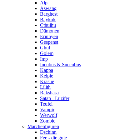
Alp
Aswang
Barghest
Baykok
Cthulhu
Dämonen
Erinnyen
Gespenst
Ghul
Golem
Imp
Incubus & Succubus
Kappa
Kelpie
Krasue
Lilith
Rakshasa
Satan - Luzifer
Teufel
Vampir
Werwolf
Zombie
Märchenfiguren
Dschinn
Fee - die gute