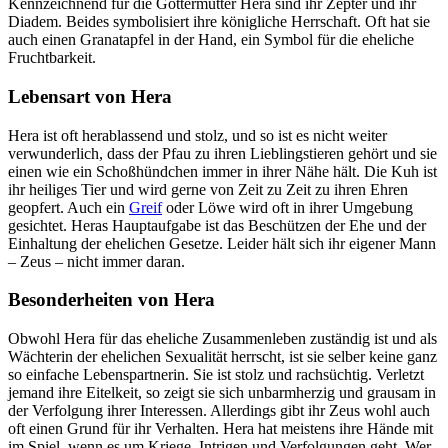
Kennzeichnend für die Göttermutter Hera sind ihr Zepter und ihr
Diadem. Beides symbolisiert ihre königliche Herrschaft. Oft hat sie
auch einen Granatapfel in der Hand, ein Symbol für die eheliche
Fruchtbarkeit.
Lebensart von Hera
Hera ist oft herablassend und stolz, und so ist es nicht weiter
verwunderlich, dass der Pfau zu ihren Lieblingstieren gehört und sie
einen wie ein Schoßhündchen immer in ihrer Nähe hält. Die Kuh ist
ihr heiliges Tier und wird gerne von Zeit zu Zeit zu ihren Ehren
geopfert. Auch ein
Greif
oder Löwe wird oft in ihrer Umgebung
gesichtet. Heras Hauptaufgabe ist das Beschützen der Ehe und der
Einhaltung der ehelichen Gesetze. Leider hält sich ihr eigener Mann
– Zeus – nicht immer daran.
Besonderheiten von Hera
Obwohl Hera für das eheliche Zusammenleben zuständig ist und als
Wächterin der ehelichen Sexualität herrscht, ist sie selber keine ganz
so einfache Lebenspartnerin. Sie ist stolz und rachsüchtig. Verletzt
jemand ihre Eitelkeit, so zeigt sie sich unbarmherzig und grausam in
der Verfolgung ihrer Interessen. Allerdings gibt ihr Zeus wohl auch
oft einen Grund für ihr Verhalten. Hera hat meistens ihre Hände mit
im Spiel, wenn es um Kriege, Intrigen und Verfolgungen geht. Wer