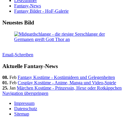
Lesezimmer
Fantasy-News
Fantasy Bilder - HoF-Galerie
Neuestes Bild
Email-Schreiben
Aktuelle Fantasy-News
08.
Feb
Fantasy Kostüme - Kostümideen und Gelegenheiten
01.
Feb
Cosplay Kostüme - Anime, Manga und Video-Spiele
25.
Jan
Märchen Kostüme - Prinzessin, Hexe oder Rotkäppchen
Navigation überspringen
Impressum
Datenschutz
Sitemap