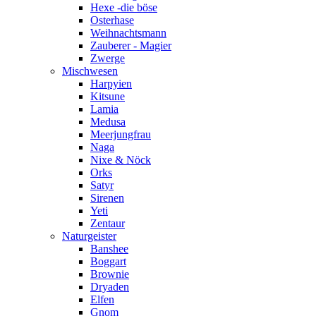
Hexe -die böse
Osterhase
Weihnachtsmann
Zauberer - Magier
Zwerge
Mischwesen
Harpyien
Kitsune
Lamia
Medusa
Meerjungfrau
Naga
Nixe & Nöck
Orks
Satyr
Sirenen
Yeti
Zentaur
Naturgeister
Banshee
Boggart
Brownie
Dryaden
Elfen
Gnom