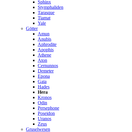
Sphinx
Stymphaliden
Tarasque
Tiamat
Yale
Götter
Amun
Anubis
Aphrodite
Apophis
Athene
Aton
Cernunnos
Demeter
Epona
Gaia
Hades
Hera
Kronos
Odin
Persephone
Poseidon
Uranos
Zeus
Gruselwesen