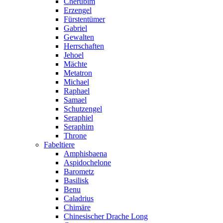
Cherubim
Erzengel
Fürstentümer
Gabriel
Gewalten
Herrschaften
Jehoel
Mächte
Metatron
Michael
Raphael
Samael
Schutzengel
Seraphiel
Seraphim
Throne
Fabeltiere
Amphisbaena
Aspidochelone
Barometz
Basilisk
Benu
Caladrius
Chimäre
Chinesischer Drache Long