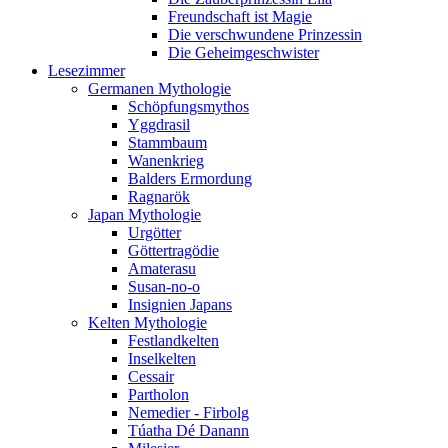
Freundschaft ist Magie
Die verschwundene Prinzessin
Die Geheimgeschwister
Lesezimmer
Germanen Mythologie
Schöpfungsmythos
Yggdrasil
Stammbaum
Wanenkrieg
Balders Ermordung
Ragnarök
Japan Mythologie
Urgötter
Göttertragödie
Amaterasu
Susan-no-o
Insignien Japans
Kelten Mythologie
Festlandkelten
Inselkelten
Cessair
Partholon
Nemedier - Firbolg
Túatha Dé Danann