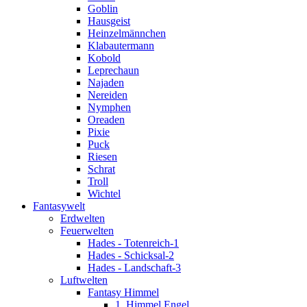
Goblin
Hausgeist
Heinzelmännchen
Klabautermann
Kobold
Leprechaun
Najaden
Nereiden
Nymphen
Oreaden
Pixie
Puck
Riesen
Schrat
Troll
Wichtel
Fantasywelt
Erdwelten
Feuerwelten
Hades - Totenreich-1
Hades - Schicksal-2
Hades - Landschaft-3
Luftwelten
Fantasy Himmel
1. Himmel Engel