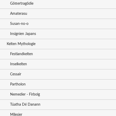
Göttertragödie
Amaterasu
Susan-no-o
Insignien Japans
Kelten Mythologie
Festlandkelten
Inselkelten
Cessair
Partholon
Nemedier - Firbolg
Túatha Dé Danann
Milesier