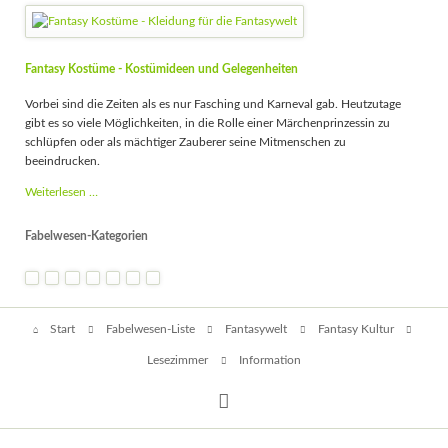
Fantasy Kostüme - Kostümideen und Gelegenheiten
Vorbei sind die Zeiten als es nur Fasching und Karneval gab. Heutzutage
gibt es so viele Möglichkeiten, in die Rolle einer Märchenprinzessin zu
schlüpfen oder als mächtiger Zauberer seine Mitmenschen zu
beeindrucken.
Fantasy
Weiterlesen …
Kostüme
-
Fabelwesen-Kategorien
Kostümideen
und
Gelegenheiten
Navigation
Start
Fabelwesen-Liste
Fantasywelt
Fantasy Kultur
überspringen
Lesezimmer
Information