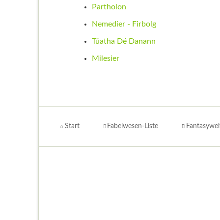
Partholon
Nemedier - Firbolg
Túatha Dé Danann
Milesier
Navigation
überspringen
Start
Fabelwesen-Liste
Fantasywel