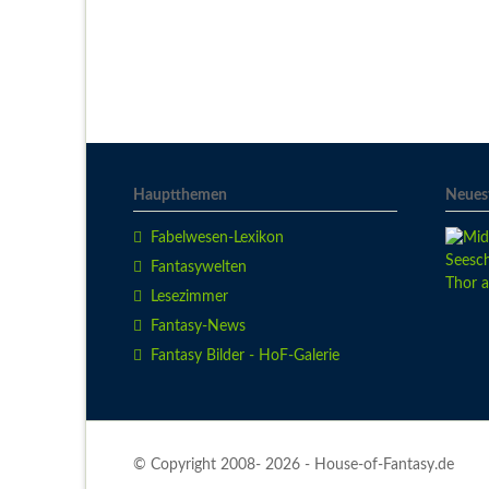
Hauptthemen
Neuest
Fabelwesen-Lexikon
Fantasywelten
Lesezimmer
Fantasy-News
Fantasy Bilder - HoF-Galerie
© Copyright 2008- 2026 - House-of-Fantasy.de