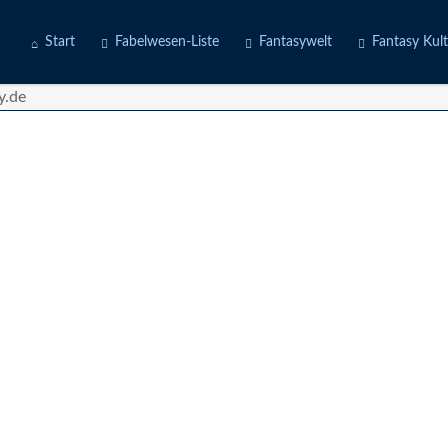
Start
Fabelwesen-Liste
Fantasywelt
Fantasy Kul
Engel
Erdwelten
Kostüme
Fabeltiere
Feuerwelten
Deine Story
Götter
Luftwelten
d
Gruselwesen
Wasserwelten
Märchenfiguren
Mischwesen
Naturgeister