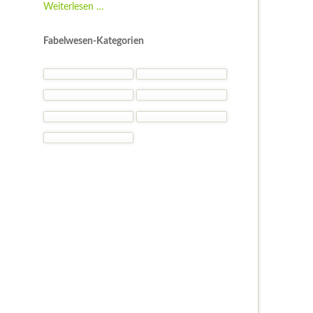
Fantasy
Weiterlesen …
Kostüme
-
Fabelwesen-Kategorien
Kostümideen
und
Gelegenheiten