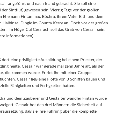
ir angeführt und nach Irland gebracht. Sie soll eine
der Sintflut) gewesen sein. Vierzig Tage vor der großen
hrem Ehemann Fintan mac Bóchra, ihrem Vater Bith und dem
n Halbinsel Dingle im County Kerry an. Doch vor der großen
etten. Im Hügel Cul Cessrach soll das Grab von Cessair sein.
ere Informationen)
ort eine priviligierte Ausbildung bei einem Priester, der
zling hegte. Cessair war gerade mal zehn Jahre alt, als der
lte, die kommen würde. Er riet ihr, mit einer Gruppe
lüchten. Cessair ließ eine Flotte von 3 Schiffen bauen und
ezielle Fähigkeiten und Fertigkeiten hatten.
adra und dem Zauberer und Gestaltenwandler Fintan wurde
weigert. Cessair bot den drei Männern die Sicherheit auf
Voraussetzung, daß sie ihre Führung über die komplette