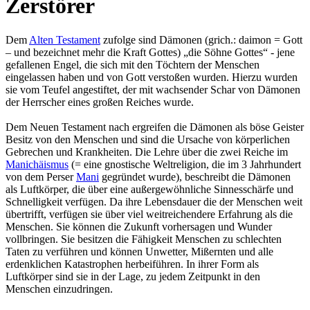
Zerstörer
Dem
Alten Testament
zufolge sind Dämonen (grich.: daimon = Gott
– und bezeichnet mehr die Kraft Gottes) „die Söhne Gottes“ - jene
gefallenen Engel, die sich mit den Töchtern der Menschen
eingelassen haben und von Gott verstoßen wurden. Hierzu wurden
sie vom Teufel angestiftet, der mit wachsender Schar von Dämonen
der Herrscher eines großen Reiches wurde.
Dem Neuen Testament nach ergreifen die Dämonen als böse Geister
Besitz von den Menschen und sind die Ursache von körperlichen
Gebrechen und Krankheiten. Die Lehre über die zwei Reiche im
Manichäismus
(= eine gnostische Weltreligion, die im 3 Jahrhundert
von dem Perser
Mani
gegründet wurde), beschreibt die Dämonen
als Luftkörper, die über eine außergewöhnliche Sinnesschärfe und
Schnelligkeit verfügen. Da ihre Lebensdauer die der Menschen weit
übertrifft, verfügen sie über viel weitreichendere Erfahrung als die
Menschen. Sie können die Zukunft vorhersagen und Wunder
vollbringen. Sie besitzen die Fähigkeit Menschen zu schlechten
Taten zu verführen und können Unwetter, Mißernten und alle
erdenklichen Katastrophen herbeiführen. In ihrer Form als
Luftkörper sind sie in der Lage, zu jedem Zeitpunkt in den
Menschen einzudringen.