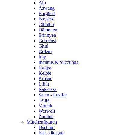
Alp
Aswang
Barghest
Baykok
Cthulhu
Dämonen
Erinnyen
Gespenst
Ghul
Golem
Imp
Incubus & Succubus
Kappa
Kelpie
Krasue
Lilith
Rakshasa
Satan - Luzifer
Teufel
Vampir
Werwolf
Zombie
Märchenfiguren
Dschinn
Fee - die gute