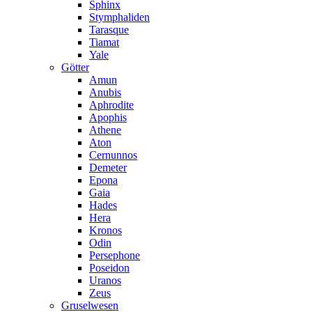
Sphinx
Stymphaliden
Tarasque
Tiamat
Yale
Götter
Amun
Anubis
Aphrodite
Apophis
Athene
Aton
Cernunnos
Demeter
Epona
Gaia
Hades
Hera
Kronos
Odin
Persephone
Poseidon
Uranos
Zeus
Gruselwesen