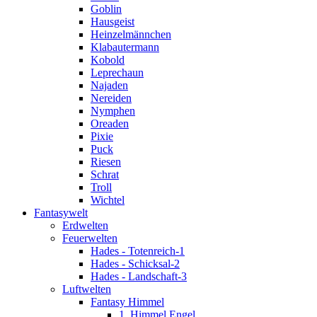
Goblin
Hausgeist
Heinzelmännchen
Klabautermann
Kobold
Leprechaun
Najaden
Nereiden
Nymphen
Oreaden
Pixie
Puck
Riesen
Schrat
Troll
Wichtel
Fantasywelt
Erdwelten
Feuerwelten
Hades - Totenreich-1
Hades - Schicksal-2
Hades - Landschaft-3
Luftwelten
Fantasy Himmel
1. Himmel Engel