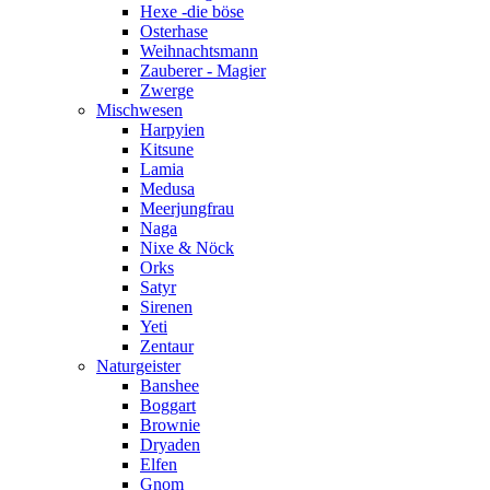
Hexe -die böse
Osterhase
Weihnachtsmann
Zauberer - Magier
Zwerge
Mischwesen
Harpyien
Kitsune
Lamia
Medusa
Meerjungfrau
Naga
Nixe & Nöck
Orks
Satyr
Sirenen
Yeti
Zentaur
Naturgeister
Banshee
Boggart
Brownie
Dryaden
Elfen
Gnom