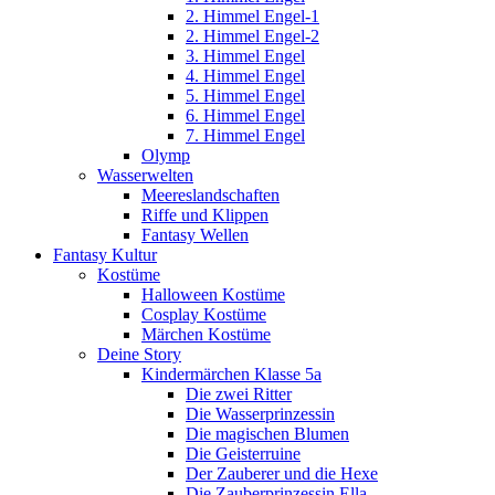
2. Himmel Engel-1
2. Himmel Engel-2
3. Himmel Engel
4. Himmel Engel
5. Himmel Engel
6. Himmel Engel
7. Himmel Engel
Olymp
Wasserwelten
Meereslandschaften
Riffe und Klippen
Fantasy Wellen
Fantasy Kultur
Kostüme
Halloween Kostüme
Cosplay Kostüme
Märchen Kostüme
Deine Story
Kindermärchen Klasse 5a
Die zwei Ritter
Die Wasserprinzessin
Die magischen Blumen
Die Geisterruine
Der Zauberer und die Hexe
Die Zauberprinzessin Ella