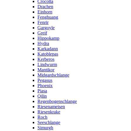
Crocotta
Drachen
Einhorn
Fenghuang
Fenrir
Gargoyle
Greif
Hippokamp
Hydra
Karkadann
Katoblepas
Kerberos
Lindwurm
Mantikor
Midgardschlange
Pegasus
Phoenix
Piasa
Qilin
Regenbogenschlange
Riesenameisen
Riesenkrake
Roch
Seeschlange
Simurgh