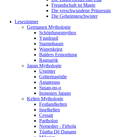
Freundschaft ist Magie
Die verschwundene Prinzessin
Die Geheimgeschwister
Lesezimmer
Germanen Mythologie
Schöpfungsmythos
Yggdrasil
Stammbaum
Wanenkrieg
Balders Ermordung
Ragnarök
Japan Mythologie
Urgötter
Göttertragödie
Amaterasu
Susan-no-o
Insignien Japans
Kelten Mythologie
Festlandkelten
Inselkelten
Cessair
Partholon
Nemedier - Firbolg
Túatha Dé Danann