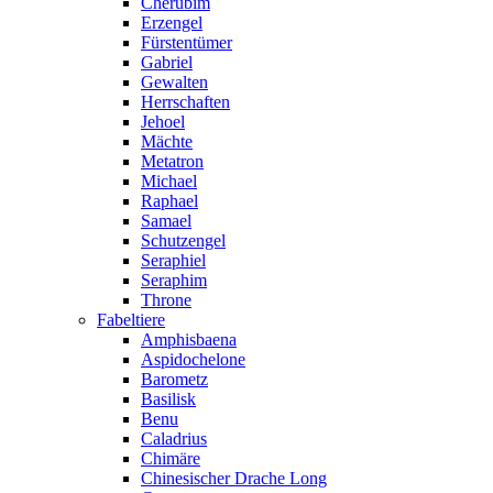
Cherubim
Erzengel
Fürstentümer
Gabriel
Gewalten
Herrschaften
Jehoel
Mächte
Metatron
Michael
Raphael
Samael
Schutzengel
Seraphiel
Seraphim
Throne
Fabeltiere
Amphisbaena
Aspidochelone
Barometz
Basilisk
Benu
Caladrius
Chimäre
Chinesischer Drache Long