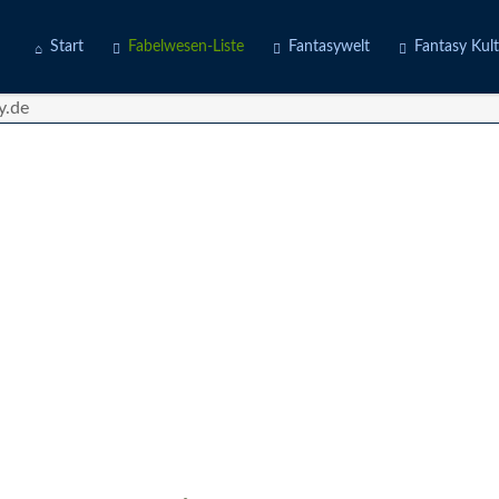
Start
Fabelwesen-Liste
Fantasywelt
Fantasy Kul
Engel
Erdwelten
Kostüme
Fabeltiere
Feuerwelten
Deine Story
Götter
Luftwelten
d
Gruselwesen
Wasserwelten
Märchenfiguren
Mischwesen
Naturgeister