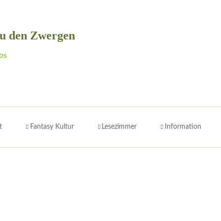
zu den Zwergen
os
t
Fantasy Kultur
Lesezimmer
Information