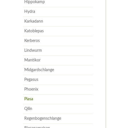
Hippokamp
Hydra
Karkadann
Katoblepas
Kerberos
Lindwurm
Mantikor
Midgardschlange
Pegasus
Phoenix
Piasa
Qilin
Regenbogenschlange