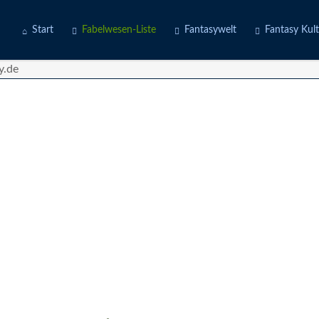
Start
Fabelwesen-Liste
Fantasywelt
Fantasy Kul
Engel
Erdwelten
Kostüme
Fabeltiere
Feuerwelten
Deine Story
Götter
Luftwelten
d
Gruselwesen
Wasserwelten
Märchenfiguren
Mischwesen
Naturgeister