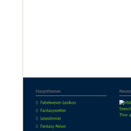
Hauptthemen
Neuest
Fabelwesen-Lexikon
Fantasywelten
Lesezimmer
Fantasy-News