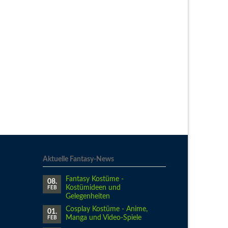
Aktuelle Fantasy-News
Fantasy Kostüme -
08.
Kostümideen und
FEB
Gelegenheiten
Cosplay Kostüme - Anime,
01.
Manga und Video-Spiele
FEB