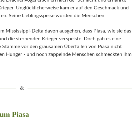
oße Drachenvogel erschien nach der Schlacht und ernährte
Krieger. Unglücklicherweise kam er auf den Geschmack und
ren. Seine Lieblingsspeise wurden die Menschen.
im Mississippi-Delta davon ausgehen, dass Piasa, wie sie das
nd die sterbenden Krieger verspeiste. Doch gab es eine
die Stämme vor den grausamen Überfällen von Piasa nicht
oßen Hunger - und noch zappelnde Menschen schmeckten ihm
zum Piasa