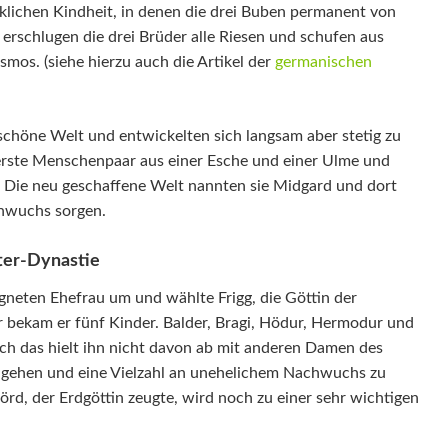
cklichen Kindheit, in denen die drei Buben permanent von
erschlugen die drei Brüder alle Riesen und schufen aus
mos. (siehe hierzu auch die Artikel der
germanischen
schöne Welt und entwickelten sich langsam aber stetig zu
 erste Menschenpaar aus einer Esche und einer Ulme und
 Die neu geschaffene Welt nannten sie Midgard und dort
chwuchs sorgen.
ter-Dynastie
gneten Ehefrau um und wählte Frigg, die Göttin der
r bekam er fünf Kinder. Balder, Bragi, Hödur, Hermodur und
och das hielt ihn nicht davon ab mit anderen Damen des
gehen und eine Vielzahl an unehelichem Nachwuchs zu
örd, der Erdgöttin zeugte, wird noch zu einer sehr wichtigen