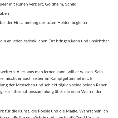
 Speer mit Runen verziert, Goldhelm, Schild
Raben
 bei der Einsammlung der toten Helden begleiten
din an jeden erdenklichen Ort bringen kann und unsichtbar
rweitern. Alles was man lernen kann, will er wissen. Sein
rne mischt er auch selber im Kampfgetümmel mit. Er
klung der Menschen und schickt täglich seine beiden Raben
g) zur Informationssammlung über die neun Welten der
ark für die Kunst, die Poesie und die Magie. Wahrscheinlich
ssen, die ihn so mächtig und angsteinflößend für alle