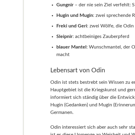
Gungnir
– der nie sein Ziel verfehlt:
Hugin und Mugin
: zwei sprechende 
Freki und Geri
: zwei Wölfe, die Odin
Sleipnir
: achtbeiniges Zauberpferd
blauer Mantel
: Wunschmantel, der O
macht
Lebensart von Odin
Odin ist stets bestrebt sein Wissen zu e
Hauptgebiet ist die Kriegskunst und ge
informiert sich ständig über die Entwic
Hugin (Gedanken) und Mugin (Erinnerun
Germanen.
Odin interessiert sich aber auch sehr st
ist es diese Unmenge an Weisheit und Wi