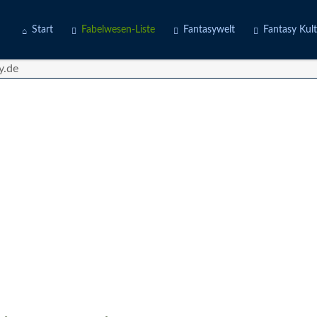
Start
Fabelwesen-Liste
Fantasywelt
Fantasy Kul
Engel
Erdwelten
Kostüme
Fabeltiere
Feuerwelten
Deine Story
Götter
Luftwelten
d
Gruselwesen
Wasserwelten
Märchenfiguren
Mischwesen
Naturgeister