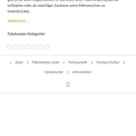
schlüpfen oder als mächtiger Zauberer seine Mitmenschen zu
beeindrucken.
Fantasy
Weiterlesen …
Kostüme
-
Fabelwesen-Kategorien
Kostümideen
und
Gelegenheiten
Navigation
Start
Fabelwesen-Liste
Fantasywelt
Fantasy Kultur
überspringen
Lesezimmer
Information