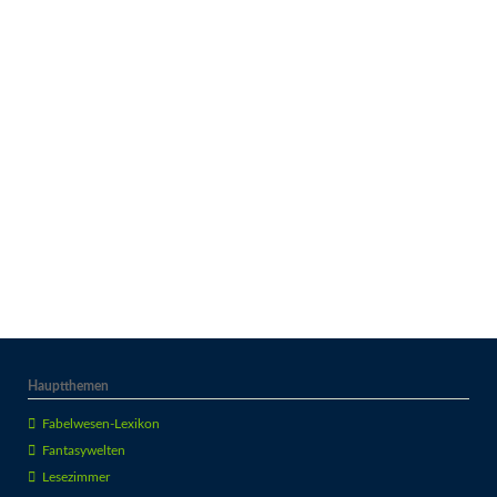
Hauptthemen
Fabelwesen-Lexikon
Fantasywelten
Lesezimmer