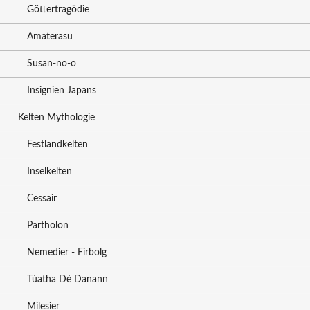
Göttertragödie
Amaterasu
Susan-no-o
Insignien Japans
Kelten Mythologie
Festlandkelten
Inselkelten
Cessair
Partholon
Nemedier - Firbolg
Túatha Dé Danann
Milesier