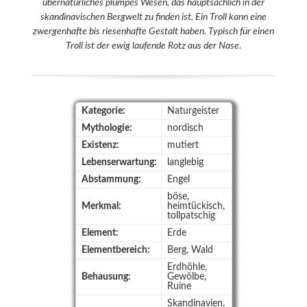
übernatürliches plumpes Wesen, das hauptsächlich in der
skandinavischen Bergwelt zu finden ist. Ein Troll kann eine
zwergenhafte bis riesenhafte Gestalt haben. Typisch für einen
Troll ist der ewig laufende Rotz aus der Nase.
Kategorie:
Naturgeister
Mythologie:
nordisch
Existenz:
mutiert
Lebenserwartung:
langlebig
Abstammung:
Engel
böse,
Merkmal:
heimtückisch,
tollpatschig
Element:
Erde
Elementbereich:
Berg, Wald
Erdhöhle,
Behausung:
Gewölbe,
Ruine
Skandinavien,