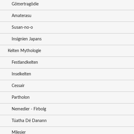
Göttertragödie
Amaterasu
Susan-no-o
Insignien Japans
Kelten Mythologie
Festlandkelten
Inselkelten
Cessair
Partholon
Nemedier - Firbolg
Túatha Dé Danann
Milesier