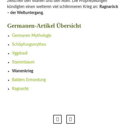
zwischen den Wanen und den Asen. Die Prophezeiungen
kündigten einen weiteren viel schlimmeren Krieg an:
Ragnaröck
– der Weltuntergang
.
Germanen-Artikel Übersicht
Navigation
Germanen Mythologie
überspringen
Schöpfungsmythos
Yggdrasil
Stammbaum
Wanenkrieg
Balders Ermordung
Ragnarök