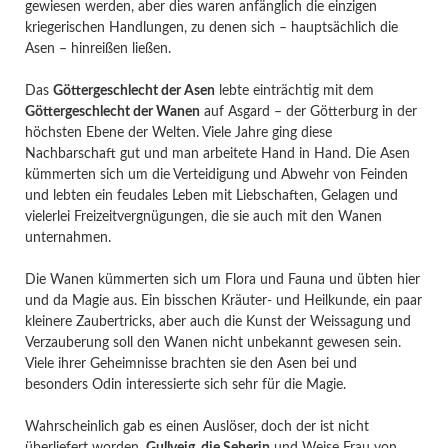
gewiesen werden, aber dies waren anfänglich die einzigen
kriegerischen Handlungen, zu denen sich – hauptsächlich die
Asen – hinreißen ließen.
Das
Göttergeschlecht der Asen
lebte einträchtig mit dem
Göttergeschlecht der Wanen
auf Asgard – der Götterburg in der
höchsten Ebene der Welten. Viele Jahre ging diese
Nachbarschaft gut und man arbeitete Hand in Hand. Die Asen
kümmerten sich um die Verteidigung und Abwehr von Feinden
und lebten ein feudales Leben mit Liebschaften, Gelagen und
vielerlei Freizeitvergnügungen, die sie auch mit den Wanen
unternahmen.
Die Wanen kümmerten sich um Flora und Fauna und übten hier
und da Magie aus. Ein bisschen Kräuter- und Heilkunde, ein paar
kleinere Zaubertricks, aber auch die Kunst der Weissagung und
Verzauberung soll den Wanen nicht unbekannt gewesen sein.
Viele ihrer Geheimnisse brachten sie den Asen bei und
besonders Odin interessierte sich sehr für die Magie.
Wahrscheinlich gab es einen Auslöser, doch der ist nicht
überliefert worden.
Gullveig, die Seherin
und Weise Frau von