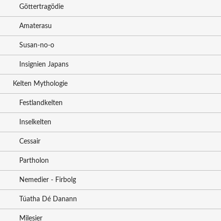
Göttertragödie
Amaterasu
Susan-no-o
Insignien Japans
Kelten Mythologie
Festlandkelten
Inselkelten
Cessair
Partholon
Nemedier - Firbolg
Túatha Dé Danann
Milesier