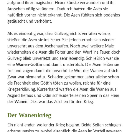
aufgrund ihrer magischen Hexenkünste verwandeln und ihr
Aussehen völlig verändern. Dadurch hatten die Asen sie
natürlich vorher nicht erkannt. Die Asen fühlten sich bodenlos
getäuscht und verhöhnt.
Als es eindeutig war, dass Gullveig nichts verraten würde,
stießen die Asen sie ins Feuer. Sie jedoch erhob sich wieder
unversehrt aus dem Aschehaufen. Noch zwei weitere Male
wiederholten die Asen die Folter und den Wurf ins Feuer, doch
Gullveig blieb unverletzt und sehr lebendig. Schließlich war sie
eine
Wanen-Göttin
und damit unsterblich. Die Asen ließen sie
frei und zogen damit die unverhüllte Wut der Wanen auf sich.
Zwar war niemand zu Schaden gekommen, aber alleine schon
die Frechheit eine Göttin töten zu wollen, reichte für eine
Kriegserklärung. Kurzerhand warfen die Asen die Wanen aus
Asgard heraus und Odin schleuderte seinen Speer in das Heer
der
Wanen
. Dies war das Zeichen für den Krieg.
Der Wanenkrieg
Ein nicht enden wollender Krieg begann. Beide Seiten schlugen
erbarmungslos zu, wobei eigentlich die Asen im Vorteil gewesen