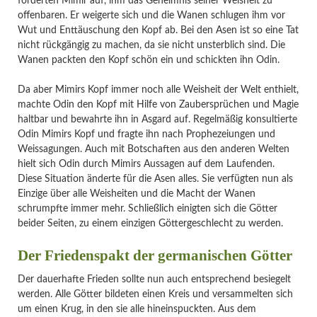
forderten Mimir auf, ihm das Geheimnis seiner Weisheit zu
offenbaren. Er weigerte sich und die Wanen schlugen ihm vor
Wut und Enttäuschung den Kopf ab. Bei den Asen ist so eine Tat
nicht rückgängig zu machen, da sie nicht unsterblich sind. Die
Wanen packten den Kopf schön ein und schickten ihn Odin.
Da aber Mimirs Kopf immer noch alle Weisheit der Welt enthielt,
machte Odin den Kopf mit Hilfe von Zaubersprüchen und Magie
haltbar und bewahrte ihn in Asgard auf. Regelmäßig konsultierte
Odin Mimirs Kopf und fragte ihn nach Prophezeiungen und
Weissagungen. Auch mit Botschaften aus den anderen Welten
hielt sich Odin durch Mimirs Aussagen auf dem Laufenden.
Diese Situation änderte für die Asen alles. Sie verfügten nun als
Einzige über alle Weisheiten und die Macht der Wanen
schrumpfte immer mehr. Schließlich einigten sich die Götter
beider Seiten, zu einem einzigen Göttergeschlecht zu werden.
Der Friedenspakt der germanischen Götter
Der dauerhafte Frieden sollte nun auch entsprechend besiegelt
werden. Alle Götter bildeten einen Kreis und versammelten sich
um einen Krug, in den sie alle hineinspuckten. Aus dem