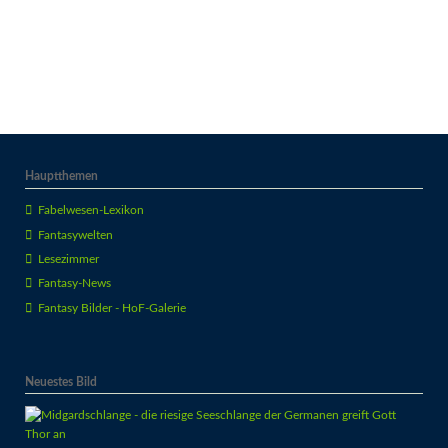
Hauptthemen
Fabelwesen-Lexikon
Fantasywelten
Lesezimmer
Fantasy-News
Fantasy Bilder - HoF-Galerie
Neuestes Bild