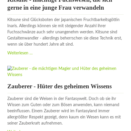
Seefahrer
gerne in eine junge Frau verwandeln
Kitsune sind Glücksboten der japanischen Fruchtbarkeitsgöttin
Inaris. Allerdings können sie mit steigender Anzahl ihrer
Fuchsschwänze auch sehr unangenehm werden. Kitsune sind
Gestaltenwandler - allerdings beherrschen sie diese Technik erst,
wenn sie über hundert Jahre alt sind.
Kitsune
Weiterlesen …
-
mächtige
Fuchswesen,
die
sich
Zauberer - Hüter des geheimen Wissens
gerne
in
Zauberer sind die Weisen in der Fantasywelt. Doch ob sie ihr
eine
Wissen zum Guten oder zum Bösen anwenden, kann niemand
junge
beeinflussen. Einem Zauberer wird im Fantasyland immer
Frau
allergrößter Respekt gezeigt, denn kaum ein Wesen kann es mit
verwandeln
seiner Zauberkraft aufnehmen.