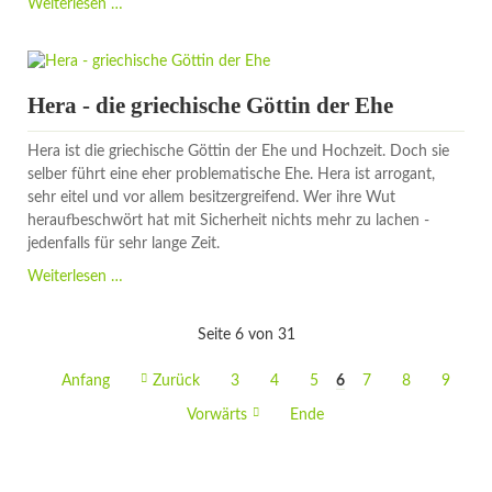
Zauberer
Weiterlesen …
-
Hüter
des
geheimen
Hera - die griechische Göttin der Ehe
Wissens
Hera ist die griechische Göttin der Ehe und Hochzeit. Doch sie
selber führt eine eher problematische Ehe. Hera ist arrogant,
sehr eitel und vor allem besitzergreifend. Wer ihre Wut
heraufbeschwört hat mit Sicherheit nichts mehr zu lachen -
jedenfalls für sehr lange Zeit.
Hera
Weiterlesen …
-
die
Seite 6 von 31
griechische
Göttin
Anfang
Zurück
3
4
5
6
7
8
9
der
Ehe
Vorwärts
Ende