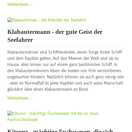
Die
Weiterlesen …
Mythologie
der
Kelten
Klabautermann - der gute Geist der
Seefahrer
Klabautermänner sind Schiffskobolde, deren Sorge ihrem Schiff
und dem Kapitän gelten. Auf den Meeren der Welt sind sie zu
Hause, aber immer nur auf einem ganz bestimmten Schiff. In
den Klabautermännern leben die Seelen von früh verstorbenen,
ungetauften Kindern. Natürlich können sie auch ganz nervig sein
- aber im Normalfall ist jeder Kapitän und auch seine Manschaft
glücklich über einen Klabautermann an Bord.
Klabautermann
Weiterlesen …
-
der
gute
Geist
der
Kitsune - mächtige Fuchswesen, die sich