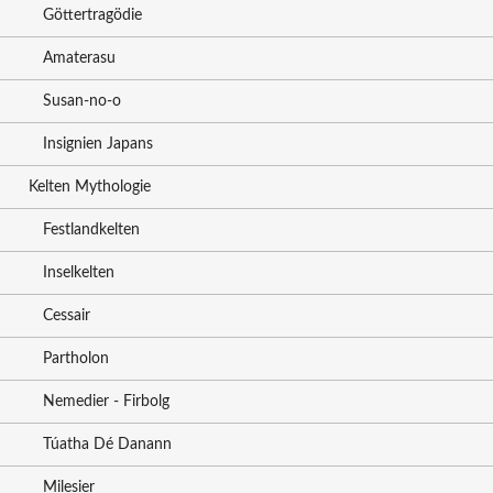
Göttertragödie
Amaterasu
Susan-no-o
Insignien Japans
Kelten Mythologie
Festlandkelten
Inselkelten
Cessair
Partholon
Nemedier - Firbolg
Túatha Dé Danann
Milesier