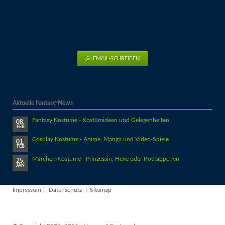
EMAIL-SCHREIBEN
Aktuelle Fantasy-News
Fantasy Kostüme - Kostümideen und Gelegenheiten
08.
FEB
Cosplay Kostüme - Anime, Manga und Video-Spiele
01.
FEB
Märchen Kostüme - Prinzessin, Hexe oder Rotkäppchen
25.
JAN
Navigation
Impressum
Datenschutz
Sitemap
überspringen