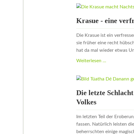
Krasue - eine ver
Die Krasue ist ein verfres
sie früher eine recht hübs
hat da mal wieder etwas Unh
Krasue
Weiterlesen …
-
eine
verfressene
Nachtdämon
Die letzte Schlach
ohne
Volkes
Körper
Im letzten Teil der Eroberun
fassen. Natürlich leisten 
beherrschten einige magisc