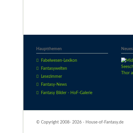
Hauptthemen
Neuest
Fabelwesen-Lexikon
Fantasywelten
Lesezimmer
Fantasy-News
Fantasy Bilder - HoF-Galerie
© Copyright 2008- 2026 - House-of-Fantasy.de