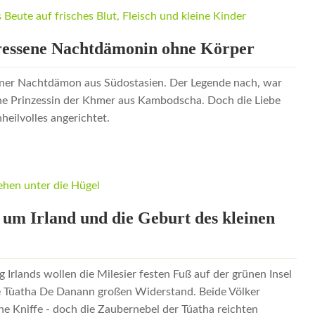
fressene Nachtdämonin ohne Körper
sener Nachtdämon aus Südostasien. Der Legende nach, war
che Prinzessin der Khmer aus Kambodscha. Doch die Liebe
eilvolles angerichtet.
in
t um Irland und die Geburt des kleinen
g Irlands wollen die Milesier festen Fuß auf der grünen Insel
die Tùatha De Danann großen Widerstand. Beide Völker
he Kniffe - doch die Zaubernebel der Túatha reichten