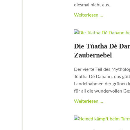
diesmal nicht aus.
Die
Weiterlesen …
letzte
Schlacht
um
Irland
Die Túatha Dé Dan
und
Zaubernebel
die
Geburt
Der vierte Teil des Mytholo
des
Túatha Dé Danann, das gött
kleinen
Landeinahmen der grünen I
Volkes
für all die wundervollen Ge
Die
Weiterlesen …
Túatha
Dé
Danann