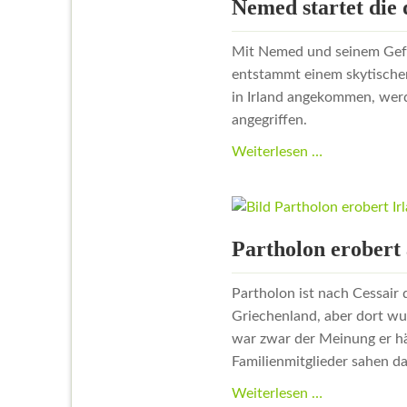
erobern
Nemed startet die 
Irland
mit
Mit Nemed und seinem Gefol
einem
entstammt einem skytische
Zaubernebel
in Irland angekommen, werd
angegriffen.
Nemed
Weiterlesen …
startet
die
dritte
Invasion
Partholon erobert 
Irlands
Partholon ist nach Cessair 
Griechenland, aber dort wu
war zwar der Meinung er hät
Familienmitglieder sahen d
Partholon
Weiterlesen …