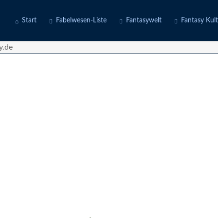
Start
Fabelwesen-Liste
Fantasywelt
Fantasy Kul
Engel
Erdwelten
Kostüme
Fabeltiere
Feuerwelten
Deine Story
Götter
Luftwelten
d
Gruselwesen
Wasserwelten
Märchenfiguren
Mischwesen
Naturgeister