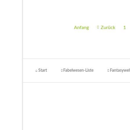
erobert
als
Zweiter
Irland
Anfang
Zurück
1
Navigation
überspringen
Start
Fabelwesen-Liste
Fantasywel