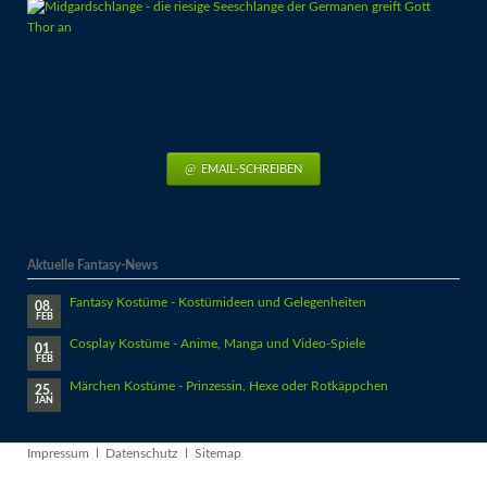
EMAIL-SCHREIBEN
Aktuelle Fantasy-News
Fantasy Kostüme - Kostümideen und Gelegenheiten
08.
FEB
Cosplay Kostüme - Anime, Manga und Video-Spiele
01.
FEB
Märchen Kostüme - Prinzessin, Hexe oder Rotkäppchen
25.
JAN
Navigation
Impressum
Datenschutz
Sitemap
überspringen