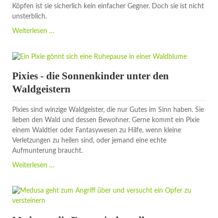
Köpfen ist sie sicherlich kein einfacher Gegner. Doch sie ist nicht
unsterblich.
Chimären
Weiterlesen …
-
stinkende
Mischwesen
der
Pixies - die Sonnenkinder unter den
griechischen
Waldgeistern
Mythologie
Pixies sind winzige Waldgeister, die nur Gutes im Sinn haben. Sie
lieben den Wald und dessen Bewohner. Gerne kommt ein Pixie
einem Waldtier oder Fantasywesen zu Hilfe, wenn kleine
Verletzungen zu heilen sind, oder jemand eine echte
Aufmunterung braucht.
Pixies
Weiterlesen …
-
die
Sonnenkinder
unter
den