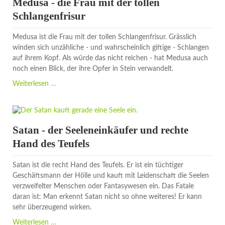
Medusa - die Frau mit der tollen
Waldgeistern
Schlangenfrisur
Medusa ist die Frau mit der tollen Schlangenfrisur. Grässlich
winden sich unzähliche - und wahrscheinlich giftige - Schlangen
auf ihrem Kopf. Als würde das nicht reichen - hat Medusa auch
noch einen Blick, der ihre Opfer in Stein verwandelt.
Medusa
Weiterlesen …
-
die
Frau
mit
Satan - der Seeleneinkäufer und rechte
der
Hand des Teufels
tollen
Schlangenfrisur
Satan ist die recht Hand des Teufels. Er ist ein tüchtiger
Geschäftsmann der Hölle und kauft mit Leidenschaft die Seelen
verzweifelter Menschen oder Fantasywesen ein. Das Fatale
daran ist: Man erkennt Satan nicht so ohne weiteres! Er kann
sehr überzeugend wirken.
Satan
Weiterlesen …