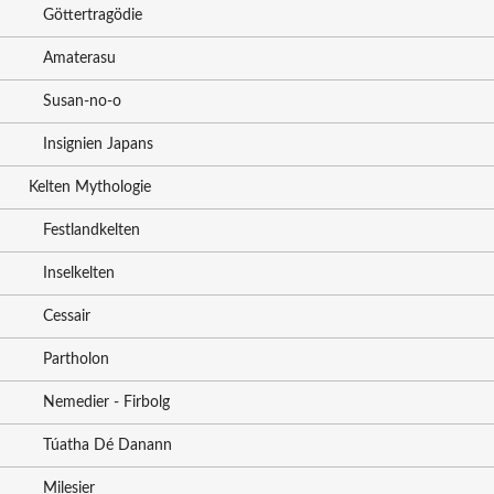
Göttertragödie
Amaterasu
Susan-no-o
Insignien Japans
Kelten Mythologie
Festlandkelten
Inselkelten
Cessair
Partholon
Nemedier - Firbolg
Túatha Dé Danann
Milesier