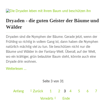
-
der
Seeleneinkäufer
und
Dryaden - die guten Geister der Bäume und
rechte
Wälder
Hand
des
Dryaden sind die Nymphen der Bäume. Gerade jetzt, wenn der
Teufels
Frühling so richtig in vollem Gang ist, dann haben die Nymphen
natürlich mächtig viel zu tun. Sie beschützen nicht nur die
Bäume und Wälder in der Fantasy-Welt. Überall, auf der Welt,
wo ein kräftiger, grün belaubter Baum steht, könnte auch eine
Dryade drin wohnen.
Dryaden
Weiterlesen …
-
die
Seite 3 von 31
guten
Geister
Anfang
Zurück
1
2
3
4
5
6
7
der
Bäume
Vorwärts
Ende
und