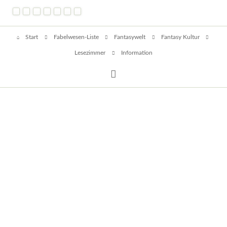
und
Gelegenheiten
Navigation
Start
Fabelwesen-Liste
Fantasywelt
Fantasy Kultur
überspringen
Lesezimmer
Information