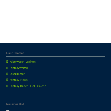
Hauptthemen
Fabelwesen-Lexikon
Fantasywelten
Lesezimmer
Fantasy-News
Fantasy Bilder - HoF-Galerie
Neuestes Bild