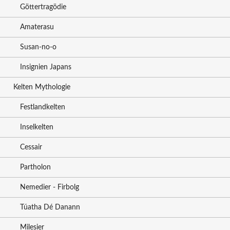
Göttertragödie
Amaterasu
Susan-no-o
Insignien Japans
Kelten Mythologie
Festlandkelten
Inselkelten
Cessair
Partholon
Nemedier - Firbolg
Túatha Dé Danann
Milesier