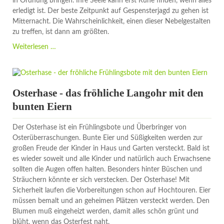
in Ordnung bringen. Ihre Seele kann erst Ruhe finden, wenn alles
erledigt ist. Der beste Zeitpunkt auf Gespensterjagd zu gehen ist
Mitternacht. Die Wahrscheinlichkeit, einen dieser Nebelgestalten
zu treffen, ist dann am größten.
Gespenster
Weiterlesen …
-
ruhelose
Seelen,
die
Osterhase - das fröhliche Langohr mit den
meist
bunten Eiern
um
Mitternacht
Der Osterhase ist ein Frühlingsbote und Überbringer von
in
Osterüberraschungen. Bunte Eier und Süßigkeiten werden zur
Erscheinung
großen Freude der Kinder in Haus und Garten versteckt. Bald ist
treten
es wieder soweit und alle Kinder und natürlich auch Erwachsene
sollten die Augen offen halten. Besonders hinter Büschen und
Sträuchern könnte er sich verstecken. Der Osterhase! Mit
Sicherheit laufen die Vorbereitungen schon auf Hochtouren. Eier
müssen bemalt und an geheimen Plätzen versteckt werden. Den
Blumen muß eingeheizt werden, damit alles schön grünt und
blüht, wenn das Osterfest naht.