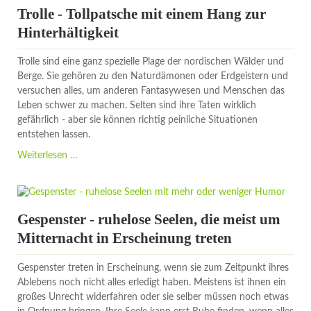
Verteidiger
Trolle - Tollpatsche mit einem Hang zur
des
Hinterhältigkeit
Himmels
und
Trolle sind eine ganz spezielle Plage der nordischen Wälder und
Beschützer
Berge. Sie gehören zu den Naturdämonen oder Erdgeistern und
vor
versuchen alles, um anderen Fantasywesen und Menschen das
Dämonen
Leben schwer zu machen. Selten sind ihre Taten wirklich
gefährlich - aber sie können richtig peinliche Situationen
entstehen lassen.
Trolle
Weiterlesen …
-
Tollpatsche
mit
einem
Gespenster - ruhelose Seelen, die meist um
Hang
Mitternacht in Erscheinung treten
zur
Hinterhältigkeit
Gespenster treten in Erscheinung, wenn sie zum Zeitpunkt ihres
Ablebens noch nicht alles erledigt haben. Meistens ist ihnen ein
großes Unrecht widerfahren oder sie selber müssen noch etwas