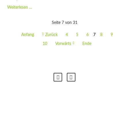
Osterhase
Weiterlesen …
-
das
Seite 7 von 31
fröhliche
Langohr
Anfang
Zurück
4
5
6
7
8
9
mit
den
10
Vorwärts
Ende
bunten
Eiern