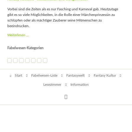
Vorbei sind die Zeiten als es nur Fasching und Karneval gab. Heutzutage
gibt es so viele Möglichkeiten, in die Rolle einer Märchenprinzessin zu
schlüpfen oder als mächtiger Zauberer seine Mitmenschen zu
beeindrucken.
Fantasy
Weiterlesen …
Kostüme
-
Fabelwesen-Kategorien
Kostümideen
und
Gelegenheiten
Navigation
Start
Fabelwesen-Liste
Fantasywelt
Fantasy Kultur
überspringen
Lesezimmer
Information